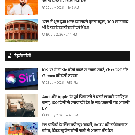
उजागर करती है: शिक्षा मंत्री बैंस
20 July 2026 - 11:43 AM
1715 में शुरू हुआ भारत का सबसे पुराना स्कूल, 300 साल बाद
भी दे रहा है हजारों छात्रों को शिक्षा
19 July 2026 - 7:14 PM
टेक्नोलॉजी
iOS 27 में नई Siri होगी पहले से ज्यादा स्मार्ट, ChatGPT और
Gemini को देगी टक्कर
25 July 2026 - 7:52 PM
Audi और Apple के पूर्व डिजाइनरों ने बनाई लग्जरी इलेक्ट्रिक
बग्गी, 100 किमी से ज्यादा की रेंज के साथ आएगी यह अनोखी
EV
19 July 2026 - 4:48 PM
रेल यात्रियों के लिए बड़ी खुशखबरी, IRCTC की नई वेबसाइट
लॉन्च, टिकट बुकिंग होगी पहले से आसान और तेज