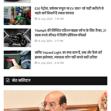
E20 पेट्रोल, फ्लेक्स फ्यूल या EV कार? नई गाड़ी खरीदने से
पहले जानें किसमें है ज्यादा फायदा
23 July 2026 - 7:41 PM
Triumph की लिमिटेड एडिशन बाइक लॉन्च के लिए तैयार, 21
लाख रुपये कीमत में मिलेंगे प्रीमियम फीचर्स
16 July 2026 - 3:17 PM
जानिए Hazard Light का क्या काम है, कब और कैसे करें
इसका इस्तेमाल, ज्यादातर लोग नहीं जानते सही तरीका
12 July 2026 - 6:14 PM
खेत खलिहान