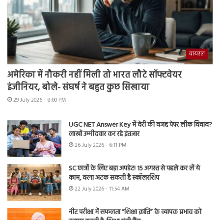
वायरल
अमेरिका में नौकरी नहीं मिली तो भारत लौटे सॉफ्टवेयर
इंजीनियर, बोले- संघर्ष ने बहुत कुछ सिखाया
29 July 2026 - 8:00 PM
UGC NET Answer Key में देरी की वजह पेपर लीक विवाद?
लाखों उम्मीदवार कर रहे इंतजार
26 July 2026 - 6:11 PM
SC छात्रों के लिए बड़ा अपडेट! 15 अगस्त से पहले कर लें ये
काम, वरना अटक सकती है स्कॉलरशिप
22 July 2026 - 11:54 AM
नीट परीक्षा में सफलता “शिक्षा क्रांति” के व्यापक प्रभाव को