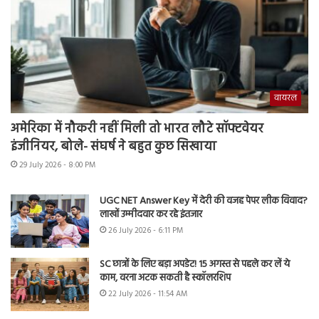
वायरल
अमेरिका में नौकरी नहीं मिली तो भारत लौटे सॉफ्टवेयर
इंजीनियर, बोले- संघर्ष ने बहुत कुछ सिखाया
29 July 2026 - 8:00 PM
UGC NET Answer Key में देरी की वजह पेपर लीक विवाद?
लाखों उम्मीदवार कर रहे इंतजार
26 July 2026 - 6:11 PM
SC छात्रों के लिए बड़ा अपडेट! 15 अगस्त से पहले कर लें ये
काम, वरना अटक सकती है स्कॉलरशिप
22 July 2026 - 11:54 AM