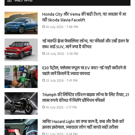
ऑटो जगत
Honda City और Verna की बढ़ी टेंशन, नए अवतार में आ
रही Skoda Slavia Facelift
30 July 2026 - 7:48 PM
नई मारुति ब्रेजा फेसलिफ्ट लॉन्च, नए फीचर्स और टर्बो इंजन के
साथ आई SUV, जानें क्या है कीमत
26 July 2026 - 3:56 PM
E20 पेट्रोल, फ्लेक्स फ्यूल या EV कार? नई गाड़ी खरीदने से
पहले जानें किसमें है ज्यादा फायदा
23 July 2026 - 7:41 PM
Triumph की लिमिटेड एडिशन बाइक लॉन्च के लिए तैयार, 21
लाख रुपये कीमत में मिलेंगे प्रीमियम फीचर्स
16 July 2026 - 3:17 PM
जानिए Hazard Light का क्या काम है, कब और कैसे करें
इसका इस्तेमाल, ज्यादातर लोग नहीं जानते सही तरीका
12 July 2026 - 6:14 PM