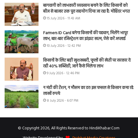
बागवानी को लाभकारी व्यवसाय बनाने के लिए किसानों को
बीज से बाजार तक पूरा सहयोग दिया जा रहा है: मोहिंदर भगत
15 July 2026 - 11:43 AM
Farmers ID Card बनेगा किसानों की पहचान, मिलेंगे भरपूर
लाभ, बार-बार रजिस्ट्रेशन का झंझट खत्म, ऐसे करें अप्लाई
10 July 2026 - 12:42 PM
किसानों के लिए बड़ी खुशखबरी, फूलों की खेती पर सरकार दे
रही 40% सब्सिडी, जानें कैसे मिलेगा लाभ
9 July 2026 - 12:46 PM
न मंडी की टेंशन, न मौसम का डर! इस फसल से किसान कमा रहे
लाखों रुपये
8 July 2026 - 6:07 PM
© Copyright 2026, All Rights Reserved to HindiKhabar.Com