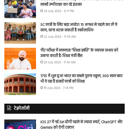
लाखों उम्मीदवार कर रहे इंतजार
26 July 2026 - 6:11 PM
SC छात्रों के लिए बड़ा अपडेट! 15 अगस्त से पहले कर लें ये
काम, वरना अटक सकती है स्कॉलरशिप
22 July 2026 - 11:54 AM
नीट परीक्षा में सफलता “शिक्षा क्रांति” के व्यापक प्रभाव को
उजागर करती है: शिक्षा मंत्री बैंस
20 July 2026 - 11:43 AM
1715 में शुरू हुआ भारत का सबसे पुराना स्कूल, 300 साल बाद
भी दे रहा है हजारों छात्रों को शिक्षा
19 July 2026 - 7:14 PM
टेक्नोलॉजी
iOS 27 में नई Siri होगी पहले से ज्यादा स्मार्ट, ChatGPT और
Gemini को देगी टक्कर