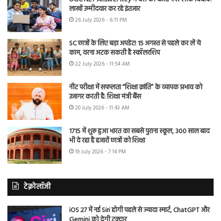
लाखों उम्मीदवार कर रहे इंतजार
26 July 2026 - 6:11 PM
SC छात्रों के लिए बड़ा अपडेट! 15 अगस्त से पहले कर लें ये
काम, वरना अटक सकती है स्कॉलरशिप
22 July 2026 - 11:54 AM
नीट परीक्षा में सफलता “शिक्षा क्रांति” के व्यापक प्रभाव को
उजागर करती है: शिक्षा मंत्री बैंस
20 July 2026 - 11:43 AM
1715 में शुरू हुआ भारत का सबसे पुराना स्कूल, 300 साल बाद
भी दे रहा है हजारों छात्रों को शिक्षा
19 July 2026 - 7:14 PM
टेक्नोलॉजी
iOS 27 में नई Siri होगी पहले से ज्यादा स्मार्ट, ChatGPT और
Gemini को देगी टक्कर