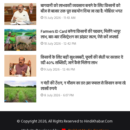
बागवानी को लाभकारी व्यवसाय बनाने के लिए किसानों को
बीज से बाजार तक पूरा सहयोग दिया जा रहा है: मोहिंदर भगत
15 July 2026 - 11:43 AM
Farmers ID Card बनेगा किसानों की पहचान, मिलेंगे भरपूर
लाभ, बार-बार रजिस्ट्रेशन का झंझट खत्म, ऐसे करें अप्लाई
10 July 2026 - 12:42 PM
किसानों के लिए बड़ी खुशखबरी, फूलों की खेती पर सरकार दे
रही 40% सब्सिडी, जानें कैसे मिलेगा लाभ
9 July 2026 - 12:46 PM
न मंडी की टेंशन, न मौसम का डर! इस फसल से किसान कमा रहे
लाखों रुपये
8 July 2026 - 6:07 PM
© Copyright 2026, All Rights Reserved to HindiKhabar.Com