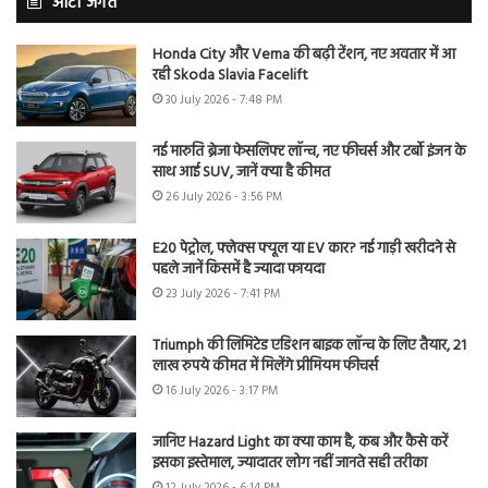
ऑटो जगत
Honda City और Verna की बढ़ी टेंशन, नए अवतार में आ
रही Skoda Slavia Facelift
30 July 2026 - 7:48 PM
नई मारुति ब्रेजा फेसलिफ्ट लॉन्च, नए फीचर्स और टर्बो इंजन के
साथ आई SUV, जानें क्या है कीमत
26 July 2026 - 3:56 PM
E20 पेट्रोल, फ्लेक्स फ्यूल या EV कार? नई गाड़ी खरीदने से
पहले जानें किसमें है ज्यादा फायदा
23 July 2026 - 7:41 PM
Triumph की लिमिटेड एडिशन बाइक लॉन्च के लिए तैयार, 21
लाख रुपये कीमत में मिलेंगे प्रीमियम फीचर्स
16 July 2026 - 3:17 PM
जानिए Hazard Light का क्या काम है, कब और कैसे करें
इसका इस्तेमाल, ज्यादातर लोग नहीं जानते सही तरीका
12 July 2026 - 6:14 PM