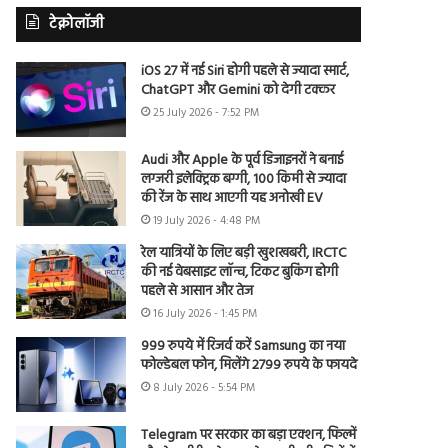
टेक्नोलॉजी
iOS 27 में नई Siri होगी पहले से ज्यादा स्मार्ट,
ChatGPT और Gemini को देगी टक्कर
25 July 2026 - 7:52 PM
Audi और Apple के पूर्व डिजाइनरों ने बनाई
लग्जरी इलेक्ट्रिक बग्गी, 100 किमी से ज्यादा
की रेंज के साथ आएगी यह अनोखी EV
19 July 2026 - 4:48 PM
रेल यात्रियों के लिए बड़ी खुशखबरी, IRCTC
की नई वेबसाइट लॉन्च, टिकट बुकिंग होगी
पहले से आसान और तेज
16 July 2026 - 1:45 PM
999 रुपये में रिजर्व करें Samsung का नया
फोल्डेबल फोन, मिलेंगे 2799 रुपये के फायदे
8 July 2026 - 5:54 PM
Telegram पर सरकार का बड़ा एक्शन, फिल्में