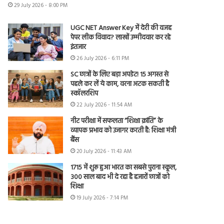
29 July 2026 - 8:00 PM
UGC NET Answer Key में देरी की वजह
पेपर लीक विवाद? लाखों उम्मीदवार कर रहे
इंतजार
26 July 2026 - 6:11 PM
SC छात्रों के लिए बड़ा अपडेट! 15 अगस्त से
पहले कर लें ये काम, वरना अटक सकती है
स्कॉलरशिप
22 July 2026 - 11:54 AM
नीट परीक्षा में सफलता “शिक्षा क्रांति” के
व्यापक प्रभाव को उजागर करती है: शिक्षा मंत्री
बैंस
20 July 2026 - 11:43 AM
1715 में शुरू हुआ भारत का सबसे पुराना स्कूल,
300 साल बाद भी दे रहा है हजारों छात्रों को
शिक्षा
19 July 2026 - 7:14 PM