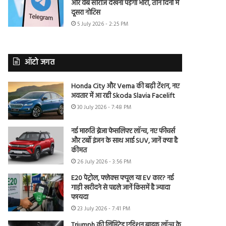
और वेब सीरीज देखना पड़ेगा भारी, तीन दिनों में
दूसरा नोटिस
5 July 2026 - 2:25 PM
ऑटो जगत
Honda City और Verna की बढ़ी टेंशन, नए
अवतार में आ रही Skoda Slavia Facelift
30 July 2026 - 7:48 PM
नई मारुति ब्रेजा फेसलिफ्ट लॉन्च, नए फीचर्स
और टर्बो इंजन के साथ आई SUV, जानें क्या है
कीमत
26 July 2026 - 3:56 PM
E20 पेट्रोल, फ्लेक्स फ्यूल या EV कार? नई
गाड़ी खरीदने से पहले जानें किसमें है ज्यादा
फायदा
23 July 2026 - 7:41 PM
Triumph की लिमिटेड एडिशन बाइक लॉन्च के