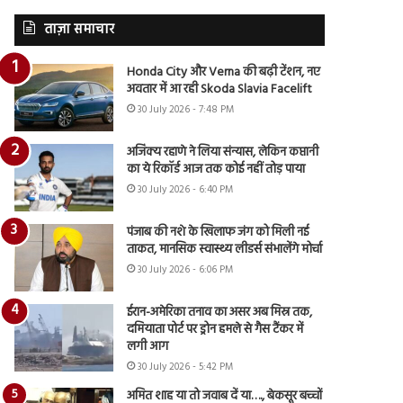
ताज़ा समाचार
Honda City और Verna की बढ़ी टेंशन, नए
अवतार में आ रही Skoda Slavia Facelift
30 July 2026 - 7:48 PM
अजिंक्य रहाणे ने लिया संन्यास, लेकिन कप्तानी
का ये रिकॉर्ड आज तक कोई नहीं तोड़ पाया
30 July 2026 - 6:40 PM
पंजाब की नशे के खिलाफ जंग को मिली नई
ताकत, मानसिक स्वास्थ्य लीडर्स संभालेंगे मोर्चा
30 July 2026 - 6:06 PM
ईरान-अमेरिका तनाव का असर अब मिस्र तक,
दमियाता पोर्ट पर ड्रोन हमले से गैस टैंकर में
लगी आग
30 July 2026 - 5:42 PM
अमित शाह या तो जवाब दें या…., बेकसूर बच्चों