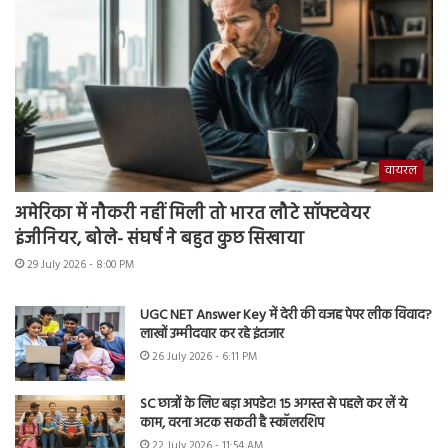
वायरल
अमेरिका में नौकरी नहीं मिली तो भारत लौटे सॉफ्टवेयर
इंजीनियर, बोले- संघर्ष ने बहुत कुछ सिखाया
29 July 2026 - 8:00 PM
UGC NET Answer Key में देरी की वजह पेपर लीक विवाद?
लाखों उम्मीदवार कर रहे इंतजार
26 July 2026 - 6:11 PM
SC छात्रों के लिए बड़ा अपडेट! 15 अगस्त से पहले कर लें ये
काम, वरना अटक सकती है स्कॉलरशिप
22 July 2026 - 11:54 AM