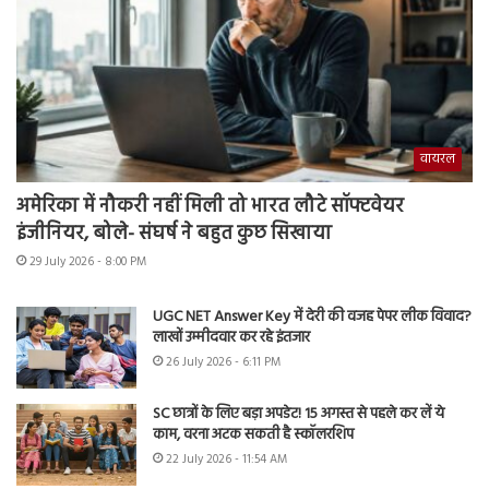
वायरल
अमेरिका में नौकरी नहीं मिली तो भारत लौटे सॉफ्टवेयर
इंजीनियर, बोले- संघर्ष ने बहुत कुछ सिखाया
29 July 2026 - 8:00 PM
UGC NET Answer Key में देरी की वजह पेपर लीक विवाद?
लाखों उम्मीदवार कर रहे इंतजार
26 July 2026 - 6:11 PM
SC छात्रों के लिए बड़ा अपडेट! 15 अगस्त से पहले कर लें ये
काम, वरना अटक सकती है स्कॉलरशिप
22 July 2026 - 11:54 AM