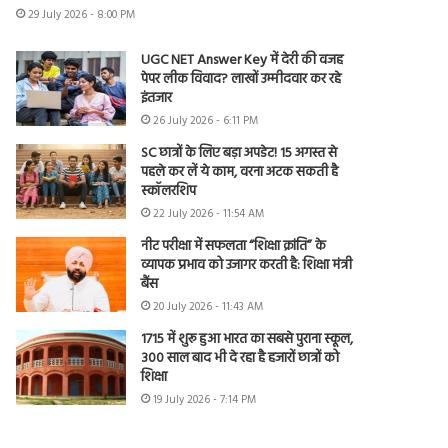
29 July 2026 - 8:00 PM
UGC NET Answer Key में देरी की वजह
पेपर लीक विवाद? लाखों उम्मीदवार कर रहे
इंतजार
26 July 2026 - 6:11 PM
SC छात्रों के लिए बड़ा अपडेट! 15 अगस्त से
पहले कर लें ये काम, वरना अटक सकती है
स्कॉलरशिप
22 July 2026 - 11:54 AM
नीट परीक्षा में सफलता “शिक्षा क्रांति” के
व्यापक प्रभाव को उजागर करती है: शिक्षा मंत्री
बैंस
20 July 2026 - 11:43 AM
1715 में शुरू हुआ भारत का सबसे पुराना स्कूल,
300 साल बाद भी दे रहा है हजारों छात्रों को
शिक्षा
19 July 2026 - 7:14 PM