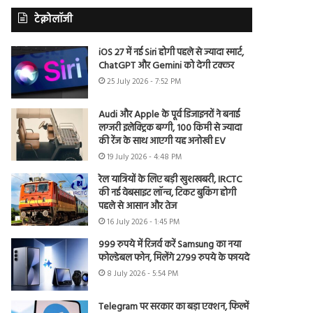
टेक्नोलॉजी
iOS 27 में नई Siri होगी पहले से ज्यादा स्मार्ट,
ChatGPT और Gemini को देगी टक्कर
25 July 2026 - 7:52 PM
Audi और Apple के पूर्व डिजाइनरों ने बनाई
लग्जरी इलेक्ट्रिक बग्गी, 100 किमी से ज्यादा
की रेंज के साथ आएगी यह अनोखी EV
19 July 2026 - 4:48 PM
रेल यात्रियों के लिए बड़ी खुशखबरी, IRCTC
की नई वेबसाइट लॉन्च, टिकट बुकिंग होगी
पहले से आसान और तेज
16 July 2026 - 1:45 PM
999 रुपये में रिजर्व करें Samsung का नया
फोल्डेबल फोन, मिलेंगे 2799 रुपये के फायदे
8 July 2026 - 5:54 PM
Telegram पर सरकार का बड़ा एक्शन, फिल्में