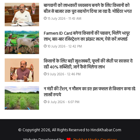
बागवानी को लाभकारी व्यवसाय बनाने के लिए किसानों को
बीज से बाजार तक पूरा सहयोग दिया जा रहा है: मोहिंदर भगत
15 July 2026 - 11:43 AM
Farmers ID Card बनेगा किसानों की पहचान, मिलेंगे भरपूर
लाभ, बार-बार रजिस्ट्रेशन का झंझट खत्म, ऐसे करें अप्लाई
10 July 2026 - 12:42 PM
किसानों के लिए बड़ी खुशखबरी, फूलों की खेती पर सरकार दे
रही 40% सब्सिडी, जानें कैसे मिलेगा लाभ
9 July 2026 - 12:46 PM
न मंडी की टेंशन, न मौसम का डर! इस फसल से किसान कमा रहे
लाखों रुपये
8 July 2026 - 6:07 PM
© Copyright 2026, All Rights Reserved to HindiKhabar.Com