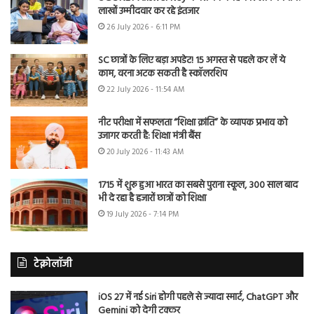
लाखों उम्मीदवार कर रहे इंतजार
26 July 2026 - 6:11 PM
SC छात्रों के लिए बड़ा अपडेट! 15 अगस्त से पहले कर लें ये
काम, वरना अटक सकती है स्कॉलरशिप
22 July 2026 - 11:54 AM
नीट परीक्षा में सफलता “शिक्षा क्रांति” के व्यापक प्रभाव को
उजागर करती है: शिक्षा मंत्री बैंस
20 July 2026 - 11:43 AM
1715 में शुरू हुआ भारत का सबसे पुराना स्कूल, 300 साल बाद
भी दे रहा है हजारों छात्रों को शिक्षा
19 July 2026 - 7:14 PM
टेक्नोलॉजी
iOS 27 में नई Siri होगी पहले से ज्यादा स्मार्ट, ChatGPT और
Gemini को देगी टक्कर