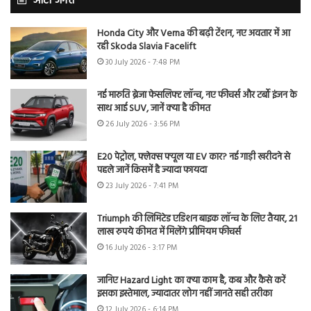
ऑटो जगत
Honda City और Verna की बढ़ी टेंशन, नए अवतार में आ
रही Skoda Slavia Facelift
30 July 2026 - 7:48 PM
नई मारुति ब्रेजा फेसलिफ्ट लॉन्च, नए फीचर्स और टर्बो इंजन के
साथ आई SUV, जानें क्या है कीमत
26 July 2026 - 3:56 PM
E20 पेट्रोल, फ्लेक्स फ्यूल या EV कार? नई गाड़ी खरीदने से
पहले जानें किसमें है ज्यादा फायदा
23 July 2026 - 7:41 PM
Triumph की लिमिटेड एडिशन बाइक लॉन्च के लिए तैयार, 21
लाख रुपये कीमत में मिलेंगे प्रीमियम फीचर्स
16 July 2026 - 3:17 PM
जानिए Hazard Light का क्या काम है, कब और कैसे करें
इसका इस्तेमाल, ज्यादातर लोग नहीं जानते सही तरीका
12 July 2026 - 6:14 PM