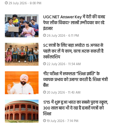
29 July 2026 - 8:00 PM
UGC NET Answer Key में देरी की वजह
पेपर लीक विवाद? लाखों उम्मीदवार कर रहे
इंतजार
26 July 2026 - 6:11 PM
SC छात्रों के लिए बड़ा अपडेट! 15 अगस्त से
पहले कर लें ये काम, वरना अटक सकती है
स्कॉलरशिप
22 July 2026 - 11:54 AM
नीट परीक्षा में सफलता “शिक्षा क्रांति” के
व्यापक प्रभाव को उजागर करती है: शिक्षा मंत्री
बैंस
20 July 2026 - 11:43 AM
1715 में शुरू हुआ भारत का सबसे पुराना स्कूल,
300 साल बाद भी दे रहा है हजारों छात्रों को
शिक्षा
19 July 2026 - 7:14 PM