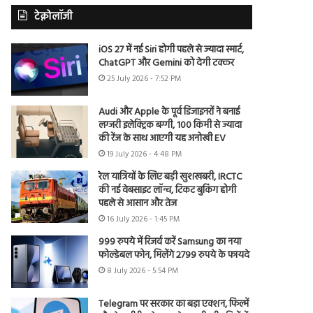
टेक्नोलॉजी
iOS 27 में नई Siri होगी पहले से ज्यादा स्मार्ट,
ChatGPT और Gemini को देगी टक्कर
25 July 2026 - 7:52 PM
Audi और Apple के पूर्व डिजाइनरों ने बनाई
लग्जरी इलेक्ट्रिक बग्गी, 100 किमी से ज्यादा
की रेंज के साथ आएगी यह अनोखी EV
19 July 2026 - 4:48 PM
रेल यात्रियों के लिए बड़ी खुशखबरी, IRCTC
की नई वेबसाइट लॉन्च, टिकट बुकिंग होगी
पहले से आसान और तेज
16 July 2026 - 1:45 PM
999 रुपये में रिजर्व करें Samsung का नया
फोल्डेबल फोन, मिलेंगे 2799 रुपये के फायदे
8 July 2026 - 5:54 PM
Telegram पर सरकार का बड़ा एक्शन, फिल्में