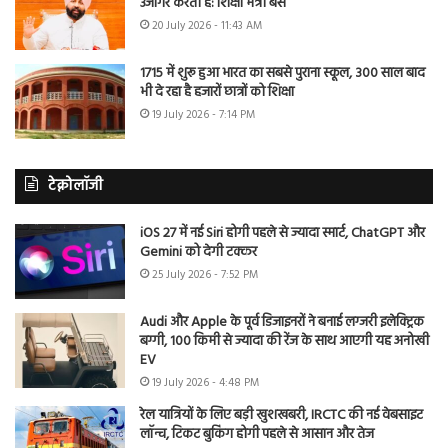
उजागर करती है: शिक्षा मंत्री बैंस
20 July 2026 - 11:43 AM
1715 में शुरू हुआ भारत का सबसे पुराना स्कूल, 300 साल बाद
भी दे रहा है हजारों छात्रों को शिक्षा
19 July 2026 - 7:14 PM
टेक्नोलॉजी
iOS 27 में नई Siri होगी पहले से ज्यादा स्मार्ट, ChatGPT और
Gemini को देगी टक्कर
25 July 2026 - 7:52 PM
Audi और Apple के पूर्व डिजाइनरों ने बनाई लग्जरी इलेक्ट्रिक
बग्गी, 100 किमी से ज्यादा की रेंज के साथ आएगी यह अनोखी
EV
19 July 2026 - 4:48 PM
रेल यात्रियों के लिए बड़ी खुशखबरी, IRCTC की नई वेबसाइट
लॉन्च, टिकट बुकिंग होगी पहले से आसान और तेज