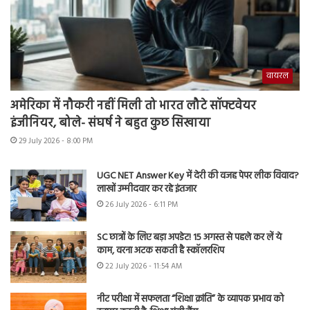
वायरल
अमेरिका में नौकरी नहीं मिली तो भारत लौटे सॉफ्टवेयर
इंजीनियर, बोले- संघर्ष ने बहुत कुछ सिखाया
29 July 2026 - 8:00 PM
UGC NET Answer Key में देरी की वजह पेपर लीक विवाद?
लाखों उम्मीदवार कर रहे इंतजार
26 July 2026 - 6:11 PM
SC छात्रों के लिए बड़ा अपडेट! 15 अगस्त से पहले कर लें ये
काम, वरना अटक सकती है स्कॉलरशिप
22 July 2026 - 11:54 AM
नीट परीक्षा में सफलता “शिक्षा क्रांति” के व्यापक प्रभाव को