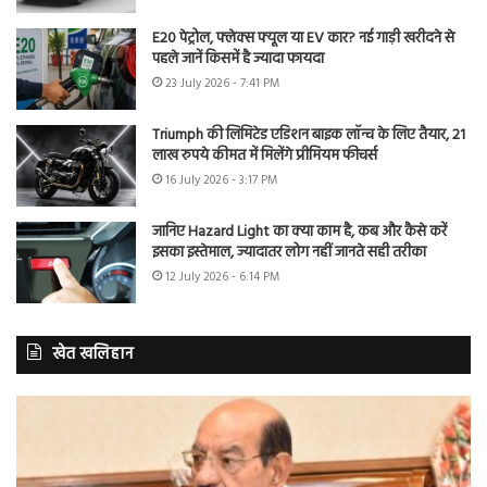
E20 पेट्रोल, फ्लेक्स फ्यूल या EV कार? नई गाड़ी खरीदने से
पहले जानें किसमें है ज्यादा फायदा
23 July 2026 - 7:41 PM
Triumph की लिमिटेड एडिशन बाइक लॉन्च के लिए तैयार, 21
लाख रुपये कीमत में मिलेंगे प्रीमियम फीचर्स
16 July 2026 - 3:17 PM
जानिए Hazard Light का क्या काम है, कब और कैसे करें
इसका इस्तेमाल, ज्यादातर लोग नहीं जानते सही तरीका
12 July 2026 - 6:14 PM
खेत खलिहान