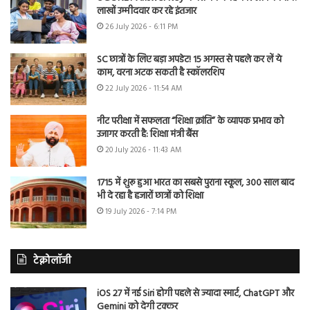
लाखों उम्मीदवार कर रहे इंतजार
26 July 2026 - 6:11 PM
SC छात्रों के लिए बड़ा अपडेट! 15 अगस्त से पहले कर लें ये
काम, वरना अटक सकती है स्कॉलरशिप
22 July 2026 - 11:54 AM
नीट परीक्षा में सफलता “शिक्षा क्रांति” के व्यापक प्रभाव को
उजागर करती है: शिक्षा मंत्री बैंस
20 July 2026 - 11:43 AM
1715 में शुरू हुआ भारत का सबसे पुराना स्कूल, 300 साल बाद
भी दे रहा है हजारों छात्रों को शिक्षा
19 July 2026 - 7:14 PM
टेक्नोलॉजी
iOS 27 में नई Siri होगी पहले से ज्यादा स्मार्ट, ChatGPT और
Gemini को देगी टक्कर