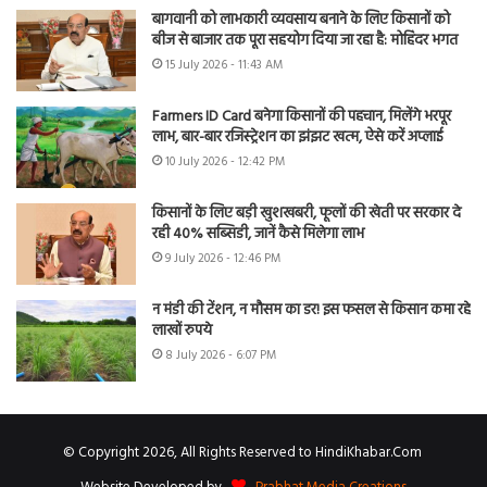
बागवानी को लाभकारी व्यवसाय बनाने के लिए किसानों को
बीज से बाजार तक पूरा सहयोग दिया जा रहा है: मोहिंदर भगत
15 July 2026 - 11:43 AM
Farmers ID Card बनेगा किसानों की पहचान, मिलेंगे भरपूर
लाभ, बार-बार रजिस्ट्रेशन का झंझट खत्म, ऐसे करें अप्लाई
10 July 2026 - 12:42 PM
किसानों के लिए बड़ी खुशखबरी, फूलों की खेती पर सरकार दे
रही 40% सब्सिडी, जानें कैसे मिलेगा लाभ
9 July 2026 - 12:46 PM
न मंडी की टेंशन, न मौसम का डर! इस फसल से किसान कमा रहे
लाखों रुपये
8 July 2026 - 6:07 PM
© Copyright 2026, All Rights Reserved to HindiKhabar.Com