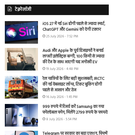
टेक्नोलॉजी
iOS 27 में नई Siri होगी पहले से ज्यादा स्मार्ट,
ChatGPT और Gemini को देगी टक्कर
25 July 2026 - 7:52 PM
Audi और Apple के पूर्व डिजाइनरों ने बनाई
लग्जरी इलेक्ट्रिक बग्गी, 100 किमी से ज्यादा
की रेंज के साथ आएगी यह अनोखी EV
19 July 2026 - 4:48 PM
रेल यात्रियों के लिए बड़ी खुशखबरी, IRCTC
की नई वेबसाइट लॉन्च, टिकट बुकिंग होगी
पहले से आसान और तेज
16 July 2026 - 1:45 PM
999 रुपये में रिजर्व करें Samsung का नया
फोल्डेबल फोन, मिलेंगे 2799 रुपये के फायदे
8 July 2026 - 5:54 PM
Telegram पर सरकार का बड़ा एक्शन, फिल्में