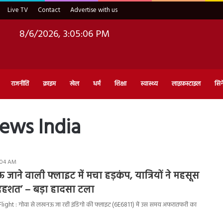
Live TV
Contact
Advertise with us
8/6/2026, 3:05:07 PM
राजनीति
क्राइम
खेल
धर्म
शिक्षा
स्वास्थ्य
लाइफ़स्टाइल
सिन
ews India
0:04 AM
ने वाली फ्लाइट में मचा हड़कंप, यात्रियों ने महसूस
दहशत’ – बड़ा हादसा टला
ght : गोवा से लखनऊ जा रही इंडिगो की फ्लाइट (6E6811) में उस समय अफरातफरी का