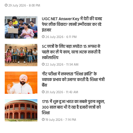
29 July 2026 - 8:00 PM
UGC NET Answer Key में देरी की वजह
पेपर लीक विवाद? लाखों उम्मीदवार कर रहे
इंतजार
26 July 2026 - 6:11 PM
SC छात्रों के लिए बड़ा अपडेट! 15 अगस्त से
पहले कर लें ये काम, वरना अटक सकती है
स्कॉलरशिप
22 July 2026 - 11:54 AM
नीट परीक्षा में सफलता “शिक्षा क्रांति” के
व्यापक प्रभाव को उजागर करती है: शिक्षा मंत्री
बैंस
20 July 2026 - 11:43 AM
1715 में शुरू हुआ भारत का सबसे पुराना स्कूल,
300 साल बाद भी दे रहा है हजारों छात्रों को
शिक्षा
19 July 2026 - 7:14 PM