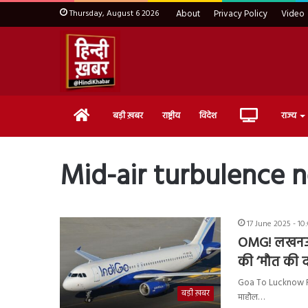
Thursday, August 6 2026
About
Privacy Policy
Video
Home
Live
बड़ी ख़बर
राष्ट्रीय
विदेश
राज्य
TV
Mid-air turbulence n
17 June 2025 - 1
OMG! लखनऊ जा
की ‘मौत की 
Goa To Lucknow Fli
बड़ी ख़बर
माहौल…