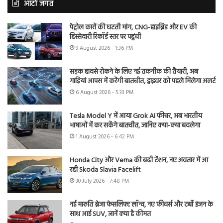
ऑटो जगत
पेट्रोल कारों की घटती मांग, CNG-हाइब्रिड और EV की
हिस्सेदारी रिकॉर्ड स्तर पर पहुंची
9 August 2026 - 1:36 PM
सड़क हादसे रोकने के लिए नई तकनीक की तैयारी, अब
गाड़ियां आपस में करेंगी बातचीत, ड्राइवर को पहले मिलेगा अलर्ट
6 August 2026 - 5:33 PM
Tesla Model Y में आया Grok AI फीचर, अब भारतीय
भाषाओं में कर सकेंगे बातचीत, जानिए क्या-क्या बदलेगा
1 August 2026 - 6:42 PM
Honda City और Verna की बढ़ी टेंशन, नए अवतार में आ
रही Skoda Slavia Facelift
30 July 2026 - 7:48 PM
नई मारुति ब्रेजा फेसलिफ्ट लॉन्च, नए फीचर्स और टर्बो इंजन के
साथ आई SUV, जानें क्या है कीमत