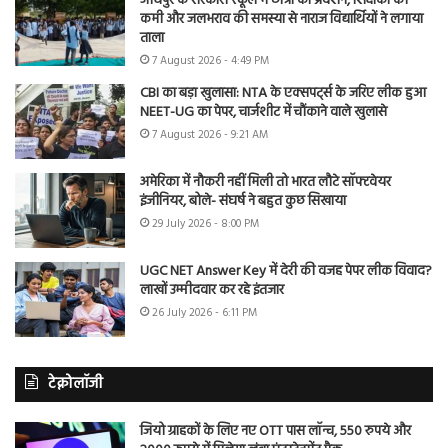
जोधपुर के सरकारी स्कूल में छात्रों का प्रदर्शन, शिक्षकों की
कमी और जलभराव की समस्या से नाराज विद्यार्थियों ने लगाया
ताला
7 August 2026 - 4:49 PM
CBI का बड़ा खुलासा: NTA के एक्सपर्ट्स के जरिए लीक हुआ
NEET-UG का पेपर, चार्जशीट में चौंकाने वाले खुलासे
7 August 2026 - 9:21 AM
अमेरिका में नौकरी नहीं मिली तो भारत लौटे सॉफ्टवेयर
इंजीनियर, बोले- संघर्ष ने बहुत कुछ सिखाया
29 July 2026 - 8:00 PM
UGC NET Answer Key में देरी की वजह पेपर लीक विवाद?
लाखों उम्मीदवार कर रहे इंतजार
26 July 2026 - 6:11 PM
टेक्नोलॉजी
जियो ग्राहकों के लिए नए OTT पास लॉन्च, 550 रुपये और