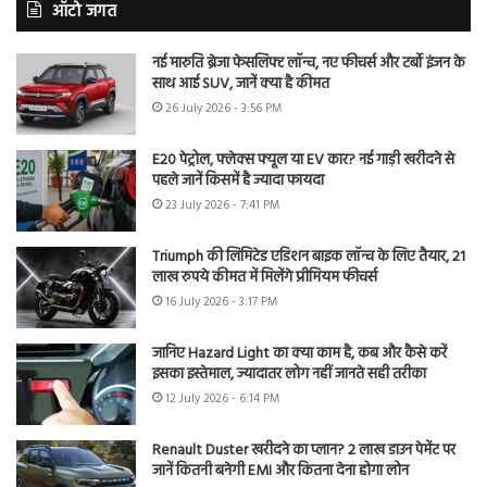
ऑटो जगत
नई मारुति ब्रेजा फेसलिफ्ट लॉन्च, नए फीचर्स और टर्बो इंजन के
साथ आई SUV, जानें क्या है कीमत
26 July 2026 - 3:56 PM
E20 पेट्रोल, फ्लेक्स फ्यूल या EV कार? नई गाड़ी खरीदने से
पहले जानें किसमें है ज्यादा फायदा
23 July 2026 - 7:41 PM
Triumph की लिमिटेड एडिशन बाइक लॉन्च के लिए तैयार, 21
लाख रुपये कीमत में मिलेंगे प्रीमियम फीचर्स
16 July 2026 - 3:17 PM
जानिए Hazard Light का क्या काम है, कब और कैसे करें
इसका इस्तेमाल, ज्यादातर लोग नहीं जानते सही तरीका
12 July 2026 - 6:14 PM
Renault Duster खरीदने का प्लान? 2 लाख डाउन पेमेंट पर
जानें कितनी बनेगी EMI और कितना देना होगा लोन