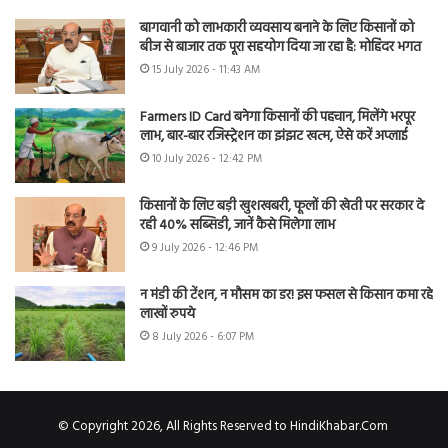
बागवानी को लाभकारी व्यवसाय बनाने के लिए किसानों को
बीज से बाजार तक पूरा सहयोग दिया जा रहा है: मोहिंदर भगत
15 July 2026 - 11:43 AM
Farmers ID Card बनेगा किसानों की पहचान, मिलेंगे भरपूर
लाभ, बार-बार रजिस्ट्रेशन का झंझट खत्म, ऐसे करें अप्लाई
10 July 2026 - 12:42 PM
किसानों के लिए बड़ी खुशखबरी, फूलों की खेती पर सरकार दे
रही 40% सब्सिडी, जानें कैसे मिलेगा लाभ
9 July 2026 - 12:46 PM
न मंडी की टेंशन, न मौसम का डर! इस फसल से किसान कमा रहे
लाखों रुपये
8 July 2026 - 6:07 PM
© Copyright 2026, All Rights Reserved to HindiKhabar.Com