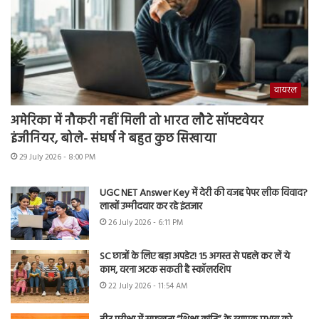
वायरल
अमेरिका में नौकरी नहीं मिली तो भारत लौटे सॉफ्टवेयर
इंजीनियर, बोले- संघर्ष ने बहुत कुछ सिखाया
29 July 2026 - 8:00 PM
UGC NET Answer Key में देरी की वजह पेपर लीक विवाद?
लाखों उम्मीदवार कर रहे इंतजार
26 July 2026 - 6:11 PM
SC छात्रों के लिए बड़ा अपडेट! 15 अगस्त से पहले कर लें ये
काम, वरना अटक सकती है स्कॉलरशिप
22 July 2026 - 11:54 AM