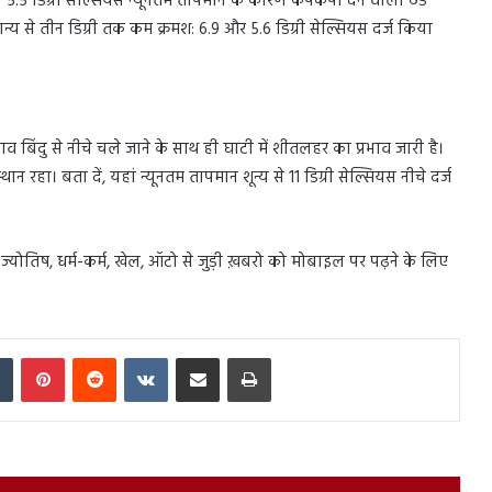
ं 5.5 डिग्री सेल्सियस न्यूनतम तापमान के कारण कंपकंपा देने वाली ठंड
य से तीन डिग्री तक कम क्रमश: 6.9 और 5.6 डिग्री सेल्सियस दर्ज किया
बिंदु से नीचे चले जाने के साथ ही घाटी में शीतलहर का प्रभाव जारी है।
रहा। बता दें, यहां न्यूनतम तापमान शून्य से 11 डिग्री सेल्सियस नीचे दर्ज
स, ज्योतिष, धर्म-कर्म, खेल, ऑटो से जुड़ी ख़बरो को मोबाइल पर पढ़ने के लिए
In
Tumblr
Pinterest
Reddit
VKontakte
Share via Email
Print