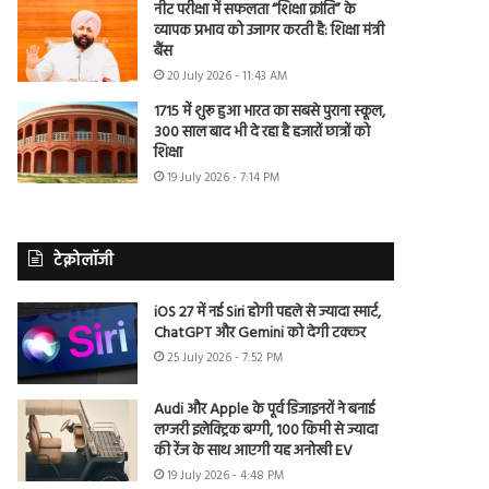
नीट परीक्षा में सफलता “शिक्षा क्रांति” के
व्यापक प्रभाव को उजागर करती है: शिक्षा मंत्री
बैंस
20 July 2026 - 11:43 AM
1715 में शुरू हुआ भारत का सबसे पुराना स्कूल,
300 साल बाद भी दे रहा है हजारों छात्रों को
शिक्षा
19 July 2026 - 7:14 PM
टेक्नोलॉजी
iOS 27 में नई Siri होगी पहले से ज्यादा स्मार्ट,
ChatGPT और Gemini को देगी टक्कर
25 July 2026 - 7:52 PM
Audi और Apple के पूर्व डिजाइनरों ने बनाई
लग्जरी इलेक्ट्रिक बग्गी, 100 किमी से ज्यादा
की रेंज के साथ आएगी यह अनोखी EV
19 July 2026 - 4:48 PM