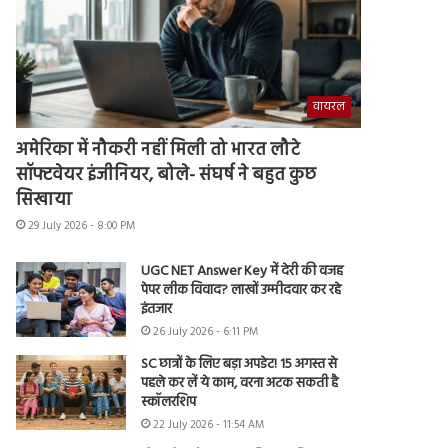
वायरल
अमेरिका में नौकरी नहीं मिली तो भारत लौटे
सॉफ्टवेयर इंजीनियर, बोले- संघर्ष ने बहुत कुछ
सिखाया
29 July 2026 - 8:00 PM
UGC NET Answer Key में देरी की वजह
पेपर लीक विवाद? लाखों उम्मीदवार कर रहे
इंतजार
26 July 2026 - 6:11 PM
SC छात्रों के लिए बड़ा अपडेट! 15 अगस्त से
पहले कर लें ये काम, वरना अटक सकती है
स्कॉलरशिप
22 July 2026 - 11:54 AM