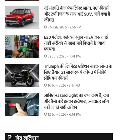
नई मारुति ब्रेजा फेसलिफ्ट लॉन्च, नए फीचर्स
और टर्बो इंजन के साथ आई SUV, जानें क्या है
कीमत
26 July 2026 - 3:56 PM
E20 पेट्रोल, फ्लेक्स फ्यूल या EV कार? नई
गाड़ी खरीदने से पहले जानें किसमें है ज्यादा
फायदा
23 July 2026 - 7:41 PM
Triumph की लिमिटेड एडिशन बाइक लॉन्च के
लिए तैयार, 21 लाख रुपये कीमत में मिलेंगे
प्रीमियम फीचर्स
16 July 2026 - 3:17 PM
जानिए Hazard Light का क्या काम है, कब
और कैसे करें इसका इस्तेमाल, ज्यादातर लोग
नहीं जानते सही तरीका
12 July 2026 - 6:14 PM
खेत खलिहान