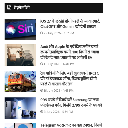
टेक्नोलॉजी
iOS 27 में नई Siri होगी पहले से ज्यादा स्मार्ट,
ChatGPT और Gemini को देगी टक्कर
25 July 2026 - 7:52 PM
Audi और Apple के पूर्व डिजाइनरों ने बनाई
लग्जरी इलेक्ट्रिक बग्गी, 100 किमी से ज्यादा
की रेंज के साथ आएगी यह अनोखी EV
19 July 2026 - 4:48 PM
रेल यात्रियों के लिए बड़ी खुशखबरी, IRCTC
की नई वेबसाइट लॉन्च, टिकट बुकिंग होगी
पहले से आसान और तेज
16 July 2026 - 1:45 PM
999 रुपये में रिजर्व करें Samsung का नया
फोल्डेबल फोन, मिलेंगे 2799 रुपये के फायदे
8 July 2026 - 5:54 PM
Telegram पर सरकार का बड़ा एक्शन, फिल्में