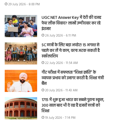
29 July 2026 - 8:00 PM
UGC NET Answer Key में देरी की वजह
पेपर लीक विवाद? लाखों उम्मीदवार कर रहे
इंतजार
26 July 2026 - 6:11 PM
SC छात्रों के लिए बड़ा अपडेट! 15 अगस्त से
पहले कर लें ये काम, वरना अटक सकती है
स्कॉलरशिप
22 July 2026 - 11:54 AM
नीट परीक्षा में सफलता “शिक्षा क्रांति” के
व्यापक प्रभाव को उजागर करती है: शिक्षा मंत्री
बैंस
20 July 2026 - 11:43 AM
1715 में शुरू हुआ भारत का सबसे पुराना स्कूल,
300 साल बाद भी दे रहा है हजारों छात्रों को
शिक्षा
19 July 2026 - 7:14 PM