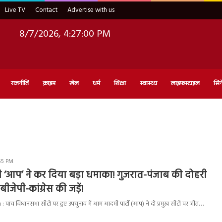
Live TV
Contact
Advertise with us
8/7/2026, 4:27:01 PM
राजनीति
क्राइम
खेल
धर्म
शिक्षा
स्वास्थ्य
लाइफ़स्टाइल
सिन
:55 PM
 ‘आप’ ने कर दिया बड़ा धमाका! गुजरात-पंजाब की दोहरी
ीजेपी-कांग्रेस की जड़ें!
पांच विधानसभा सीटों पर हुए उपचुनाव में आम आदमी पार्टी (आप) ने दो प्रमुख सीटों पर जीत…