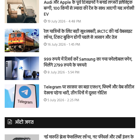
Audi और Apple के पूर्व डिजाइनरों ने बनाई लग्जरी इलेक्ट्रिक
बग्गी, 100 किमी से ज्यादा की रेंज के साथ आएगी यह अनोखी
EV
19 July 2026 - 4:48 PM
रेल यात्रियों के लिए बड़ी खुशखबरी, IRCTC की नई वेबसाइट
लॉन्च, टिकट बुकिंग होगी पहले से आसान और तेज
16 July 2026 - 1:45 PM
999 रुपये में रिजर्व करें Samsung का नया फोल्डेबल फोन,
मिलेंगे 2799 रुपये के फायदे
8 July 2026 - 5:54 PM
Telegram पर सरकार का बड़ा एक्शन, फिल्में और वेब सीरीज
देखना पड़ेगा भारी, तीन दिनों में दूसरा नोटिस
5 July 2026 - 2:25 PM
ऑटो जगत
नई मारुति ब्रेजा फेसलिफ्ट लॉन्च, नए फीचर्स और टर्बो इंजन के