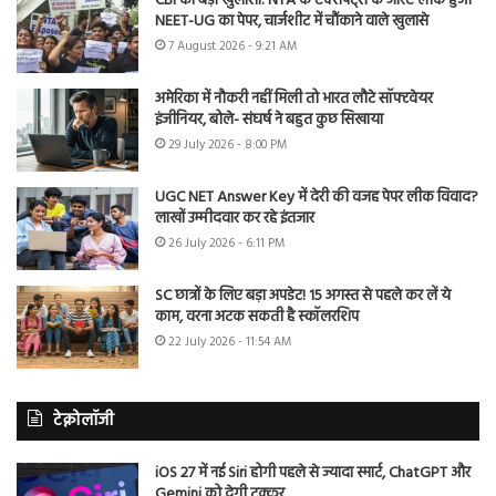
CBI का बड़ा खुलासा: NTA के एक्सपर्ट्स के जरिए लीक हुआ
NEET-UG का पेपर, चार्जशीट में चौंकाने वाले खुलासे
7 August 2026 - 9:21 AM
अमेरिका में नौकरी नहीं मिली तो भारत लौटे सॉफ्टवेयर
इंजीनियर, बोले- संघर्ष ने बहुत कुछ सिखाया
29 July 2026 - 8:00 PM
UGC NET Answer Key में देरी की वजह पेपर लीक विवाद?
लाखों उम्मीदवार कर रहे इंतजार
26 July 2026 - 6:11 PM
SC छात्रों के लिए बड़ा अपडेट! 15 अगस्त से पहले कर लें ये
काम, वरना अटक सकती है स्कॉलरशिप
22 July 2026 - 11:54 AM
टेक्नोलॉजी
iOS 27 में नई Siri होगी पहले से ज्यादा स्मार्ट, ChatGPT और
Gemini को देगी टक्कर