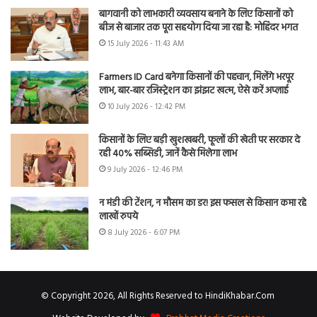
बागवानी को लाभकारी व्यवसाय बनाने के लिए किसानों को
बीज से बाजार तक पूरा सहयोग दिया जा रहा है: मोहिंदर भगत
15 July 2026 - 11:43 AM
Farmers ID Card बनेगा किसानों की पहचान, मिलेंगे भरपूर
लाभ, बार-बार रजिस्ट्रेशन का झंझट खत्म, ऐसे करें अप्लाई
10 July 2026 - 12:42 PM
किसानों के लिए बड़ी खुशखबरी, फूलों की खेती पर सरकार दे
रही 40% सब्सिडी, जानें कैसे मिलेगा लाभ
9 July 2026 - 12:46 PM
न मंडी की टेंशन, न मौसम का डर! इस फसल से किसान कमा रहे
लाखों रुपये
8 July 2026 - 6:07 PM
© Copyright 2026, All Rights Reserved to HindiKhabar.Com