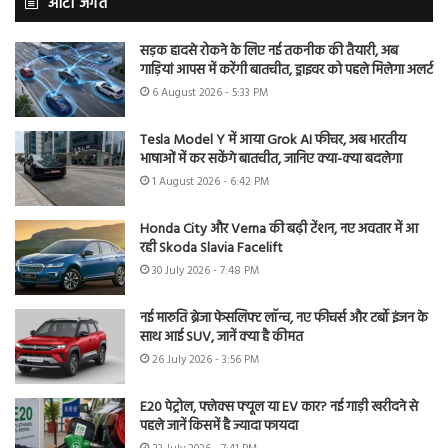
ऑटो जगत
सड़क हादसे रोकने के लिए नई तकनीक की तैयारी, अब
गाड़ियां आपस में करेंगी बातचीत, ड्राइवर को पहले मिलेगा अलर्ट
6 August 2026 - 5:33 PM
Tesla Model Y में आया Grok AI फीचर, अब भारतीय
भाषाओं में कर सकेंगे बातचीत, जानिए क्या-क्या बदलेगा
1 August 2026 - 6:42 PM
Honda City और Verna की बढ़ी टेंशन, नए अवतार में आ
रही Skoda Slavia Facelift
30 July 2026 - 7:48 PM
नई मारुति ब्रेजा फेसलिफ्ट लॉन्च, नए फीचर्स और टर्बो इंजन के
साथ आई SUV, जानें क्या है कीमत
26 July 2026 - 3:56 PM
E20 पेट्रोल, फ्लेक्स फ्यूल या EV कार? नई गाड़ी खरीदने से
पहले जानें किसमें है ज्यादा फायदा