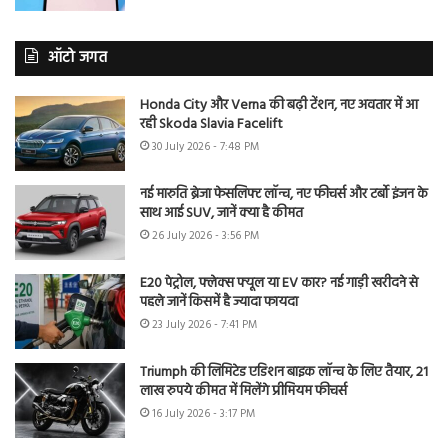
ऑटो जगत
Honda City और Verna की बढ़ी टेंशन, नए अवतार में आ
रही Skoda Slavia Facelift
30 July 2026 - 7:48 PM
नई मारुति ब्रेजा फेसलिफ्ट लॉन्च, नए फीचर्स और टर्बो इंजन के
साथ आई SUV, जानें क्या है कीमत
26 July 2026 - 3:56 PM
E20 पेट्रोल, फ्लेक्स फ्यूल या EV कार? नई गाड़ी खरीदने से
पहले जानें किसमें है ज्यादा फायदा
23 July 2026 - 7:41 PM
Triumph की लिमिटेड एडिशन बाइक लॉन्च के लिए तैयार, 21
लाख रुपये कीमत में मिलेंगे प्रीमियम फीचर्स
16 July 2026 - 3:17 PM