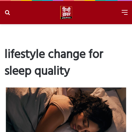
Search
M
for
8/8/2026, 9:58:02 PM
lifestyle change for
sleep quality