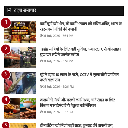
ताज़ा समाचार
कहीं चूहों को भोग, तो कहीं भगवान को मदिरा अर्पित, भारत के
रहस्यमयी मंदिरों की कहानी
31 July 2026 - 7:54 PM
Train यात्रियों के लिए बड़ी सुविधा, अब IRCTC से ऑनलाइन
बुक कर सकेंगे एक्सेस लगेज
31 July 2026 - 6:59 PM
चूहे ने उड़ाए 10 लाख के गहने, CCTV में खुला चोरी का हैरान
करने वाला राज
31 July 2026 - 6:26 PM
दालचीनी, मेथी और हल्दी का मिश्रण, जानें सेहत के लिए
कितना फायदेमंद है ये नेचुरल कॉम्बिनेशन
31 July 2026 - 5:57 PM
टीम इंडिया को मिली बड़ी राहत, बुमराह की वापसी तय,