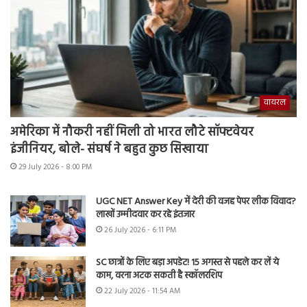
वायरल
अमेरिका में नौकरी नहीं मिली तो भारत लौटे सॉफ्टवेयर
इंजीनियर, बोले- संघर्ष ने बहुत कुछ सिखाया
29 July 2026 - 8:00 PM
UGC NET Answer Key में देरी की वजह पेपर लीक विवाद?
लाखों उम्मीदवार कर रहे इंतजार
26 July 2026 - 6:11 PM
SC छात्रों के लिए बड़ा अपडेट! 15 अगस्त से पहले कर लें ये
काम, वरना अटक सकती है स्कॉलरशिप
22 July 2026 - 11:54 AM