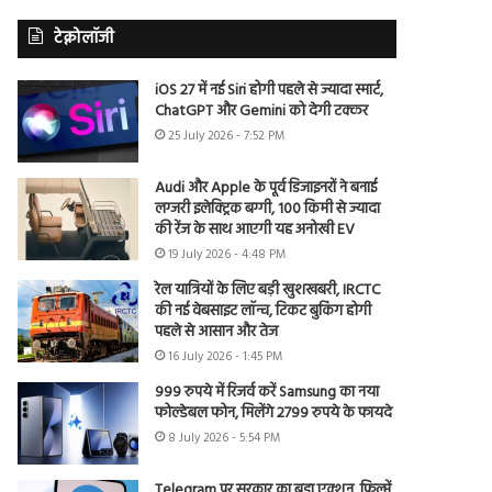
टेक्नोलॉजी
iOS 27 में नई Siri होगी पहले से ज्यादा स्मार्ट,
ChatGPT और Gemini को देगी टक्कर
25 July 2026 - 7:52 PM
Audi और Apple के पूर्व डिजाइनरों ने बनाई
लग्जरी इलेक्ट्रिक बग्गी, 100 किमी से ज्यादा
की रेंज के साथ आएगी यह अनोखी EV
19 July 2026 - 4:48 PM
रेल यात्रियों के लिए बड़ी खुशखबरी, IRCTC
की नई वेबसाइट लॉन्च, टिकट बुकिंग होगी
पहले से आसान और तेज
16 July 2026 - 1:45 PM
999 रुपये में रिजर्व करें Samsung का नया
फोल्डेबल फोन, मिलेंगे 2799 रुपये के फायदे
8 July 2026 - 5:54 PM
Telegram पर सरकार का बड़ा एक्शन, फिल्में