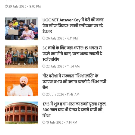
29 July 2026 - 8:00 PM
UGC NET Answer Key में देरी की वजह
पेपर लीक विवाद? लाखों उम्मीदवार कर रहे
इंतजार
26 July 2026 - 6:11 PM
SC छात्रों के लिए बड़ा अपडेट! 15 अगस्त से
पहले कर लें ये काम, वरना अटक सकती है
स्कॉलरशिप
22 July 2026 - 11:54 AM
नीट परीक्षा में सफलता “शिक्षा क्रांति” के
व्यापक प्रभाव को उजागर करती है: शिक्षा मंत्री
बैंस
20 July 2026 - 11:43 AM
1715 में शुरू हुआ भारत का सबसे पुराना स्कूल,
300 साल बाद भी दे रहा है हजारों छात्रों को
शिक्षा
19 July 2026 - 7:14 PM