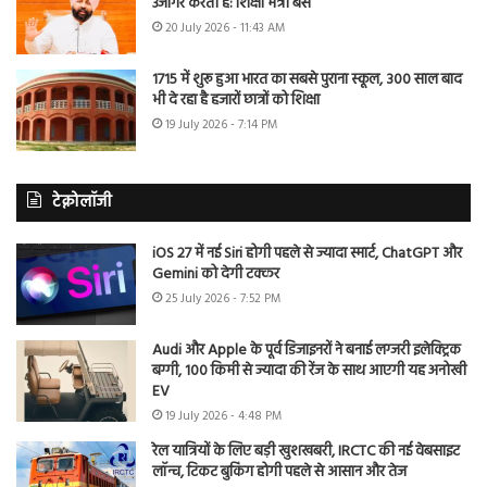
उजागर करती है: शिक्षा मंत्री बैंस
20 July 2026 - 11:43 AM
1715 में शुरू हुआ भारत का सबसे पुराना स्कूल, 300 साल बाद
भी दे रहा है हजारों छात्रों को शिक्षा
19 July 2026 - 7:14 PM
टेक्नोलॉजी
iOS 27 में नई Siri होगी पहले से ज्यादा स्मार्ट, ChatGPT और
Gemini को देगी टक्कर
25 July 2026 - 7:52 PM
Audi और Apple के पूर्व डिजाइनरों ने बनाई लग्जरी इलेक्ट्रिक
बग्गी, 100 किमी से ज्यादा की रेंज के साथ आएगी यह अनोखी
EV
19 July 2026 - 4:48 PM
रेल यात्रियों के लिए बड़ी खुशखबरी, IRCTC की नई वेबसाइट
लॉन्च, टिकट बुकिंग होगी पहले से आसान और तेज