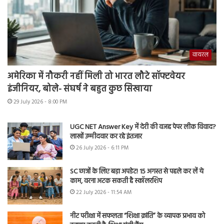
वायरल
अमेरिका में नौकरी नहीं मिली तो भारत लौटे सॉफ्टवेयर
इंजीनियर, बोले- संघर्ष ने बहुत कुछ सिखाया
29 July 2026 - 8:00 PM
UGC NET Answer Key में देरी की वजह पेपर लीक विवाद?
लाखों उम्मीदवार कर रहे इंतजार
26 July 2026 - 6:11 PM
SC छात्रों के लिए बड़ा अपडेट! 15 अगस्त से पहले कर लें ये
काम, वरना अटक सकती है स्कॉलरशिप
22 July 2026 - 11:54 AM
नीट परीक्षा में सफलता “शिक्षा क्रांति” के व्यापक प्रभाव को