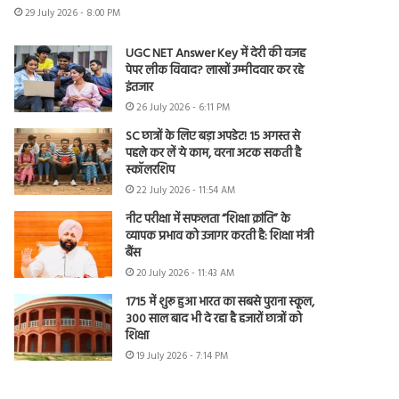
29 July 2026 - 8:00 PM
UGC NET Answer Key में देरी की वजह
पेपर लीक विवाद? लाखों उम्मीदवार कर रहे
इंतजार
26 July 2026 - 6:11 PM
SC छात्रों के लिए बड़ा अपडेट! 15 अगस्त से
पहले कर लें ये काम, वरना अटक सकती है
स्कॉलरशिप
22 July 2026 - 11:54 AM
नीट परीक्षा में सफलता “शिक्षा क्रांति” के
व्यापक प्रभाव को उजागर करती है: शिक्षा मंत्री
बैंस
20 July 2026 - 11:43 AM
1715 में शुरू हुआ भारत का सबसे पुराना स्कूल,
300 साल बाद भी दे रहा है हजारों छात्रों को
शिक्षा
19 July 2026 - 7:14 PM