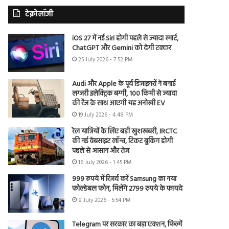
टेक्नोलॉजी
iOS 27 में नई Siri होगी पहले से ज्यादा स्मार्ट,
ChatGPT और Gemini को देगी टक्कर
25 July 2026 - 7:52 PM
Audi और Apple के पूर्व डिजाइनरों ने बनाई
लग्जरी इलेक्ट्रिक बग्गी, 100 किमी से ज्यादा
की रेंज के साथ आएगी यह अनोखी EV
19 July 2026 - 4:48 PM
रेल यात्रियों के लिए बड़ी खुशखबरी, IRCTC
की नई वेबसाइट लॉन्च, टिकट बुकिंग होगी
पहले से आसान और तेज
16 July 2026 - 1:45 PM
999 रुपये में रिजर्व करें Samsung का नया
फोल्डेबल फोन, मिलेंगे 2799 रुपये के फायदे
8 July 2026 - 5:54 PM
Telegram पर सरकार का बड़ा एक्शन, फिल्में