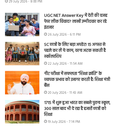
29 July 2026 - 8:00 PM
UGC NET Answer Key में देरी की वजह
पेपर लीक विवाद? लाखों उम्मीदवार कर रहे
इंतजार
26 July 2026 - 6:11 PM
SC छात्रों के लिए बड़ा अपडेट! 15 अगस्त से
पहले कर लें ये काम, वरना अटक सकती है
स्कॉलरशिप
22 July 2026 - 11:54 AM
नीट परीक्षा में सफलता “शिक्षा क्रांति” के
व्यापक प्रभाव को उजागर करती है: शिक्षा मंत्री
बैंस
20 July 2026 - 11:43 AM
1715 में शुरू हुआ भारत का सबसे पुराना स्कूल,
300 साल बाद भी दे रहा है हजारों छात्रों को
शिक्षा
19 July 2026 - 7:14 PM