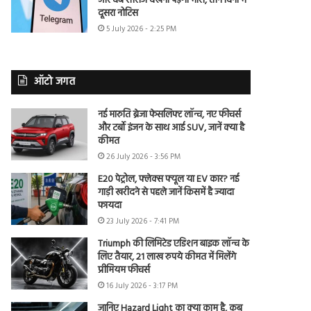
और वेब सीरीज देखना पड़ेगा भारी, तीन दिनों में
दूसरा नोटिस
5 July 2026 - 2:25 PM
ऑटो जगत
नई मारुति ब्रेजा फेसलिफ्ट लॉन्च, नए फीचर्स
और टर्बो इंजन के साथ आई SUV, जानें क्या है
कीमत
26 July 2026 - 3:56 PM
E20 पेट्रोल, फ्लेक्स फ्यूल या EV कार? नई
गाड़ी खरीदने से पहले जानें किसमें है ज्यादा
फायदा
23 July 2026 - 7:41 PM
Triumph की लिमिटेड एडिशन बाइक लॉन्च के
लिए तैयार, 21 लाख रुपये कीमत में मिलेंगे
प्रीमियम फीचर्स
16 July 2026 - 3:17 PM
जानिए Hazard Light का क्या काम है, कब