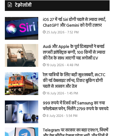
टेक्नोलॉजी
iOS 27 में नई Siri होगी पहले से ज्यादा स्मार्ट,
ChatGPT और Gemini को देगी टक्कर
25 July 2026 - 7:52 PM
Audi और Apple के पूर्व डिजाइनरों ने बनाई
लग्जरी इलेक्ट्रिक बग्गी, 100 किमी से ज्यादा
की रेंज के साथ आएगी यह अनोखी EV
19 July 2026 - 4:48 PM
रेल यात्रियों के लिए बड़ी खुशखबरी, IRCTC
की नई वेबसाइट लॉन्च, टिकट बुकिंग होगी
पहले से आसान और तेज
16 July 2026 - 1:45 PM
999 रुपये में रिजर्व करें Samsung का नया
फोल्डेबल फोन, मिलेंगे 2799 रुपये के फायदे
8 July 2026 - 5:54 PM
Telegram पर सरकार का बड़ा एक्शन, फिल्में