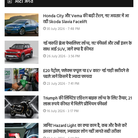
ऑटो जगत
Honda City और Verna की बढ़ी टेंशन, नए अवतार में आ
रही Skoda Slavia Facelift
30 July 2026 - 7:48 PM
नई मारुति ब्रेजा फेसलिफ्ट लॉन्च, नए फीचर्स और टर्बो इंजन के
साथ आई SUV, जानें क्या है कीमत
26 July 2026 - 3:56 PM
E20 पेट्रोल, फ्लेक्स फ्यूल या EV कार? नई गाड़ी खरीदने से
पहले जानें किसमें है ज्यादा फायदा
23 July 2026 - 7:41 PM
Triumph की लिमिटेड एडिशन बाइक लॉन्च के लिए तैयार, 21
लाख रुपये कीमत में मिलेंगे प्रीमियम फीचर्स
16 July 2026 - 3:17 PM
जानिए Hazard Light का क्या काम है, कब और कैसे करें
इसका इस्तेमाल, ज्यादातर लोग नहीं जानते सही तरीका