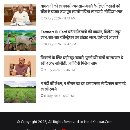
बागवानी को लाभकारी व्यवसाय बनाने के लिए किसानों को
बीज से बाजार तक पूरा सहयोग दिया जा रहा है: मोहिंदर भगत
15 July 2026 - 11:43 AM
Farmers ID Card बनेगा किसानों की पहचान, मिलेंगे भरपूर
लाभ, बार-बार रजिस्ट्रेशन का झंझट खत्म, ऐसे करें अप्लाई
10 July 2026 - 12:42 PM
किसानों के लिए बड़ी खुशखबरी, फूलों की खेती पर सरकार दे
रही 40% सब्सिडी, जानें कैसे मिलेगा लाभ
9 July 2026 - 12:46 PM
न मंडी की टेंशन, न मौसम का डर! इस फसल से किसान कमा रहे
लाखों रुपये
8 July 2026 - 6:07 PM
© Copyright 2026, All Rights Reserved to HindiKhabar.Com