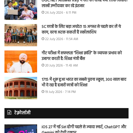
UGC NET Answer Key में देरी की वजह पेपर लीक विवाद?
लाखों उम्मीदवार कर रहे इंतजार
26 July 2026 - 6:11 PM
SC छात्रों के लिए बड़ा अपडेट! 15 अगस्त से पहले कर लें ये
काम, वरना अटक सकती है स्कॉलरशिप
22 July 2026 - 11:54 AM
नीट परीक्षा में सफलता “शिक्षा क्रांति” के व्यापक प्रभाव को
उजागर करती है: शिक्षा मंत्री बैंस
20 July 2026 - 11:43 AM
1715 में शुरू हुआ भारत का सबसे पुराना स्कूल, 300 साल बाद
भी दे रहा है हजारों छात्रों को शिक्षा
19 July 2026 - 7:14 PM
टेक्नोलॉजी
iOS 27 में नई Siri होगी पहले से ज्यादा स्मार्ट, ChatGPT और
Gemini को देगी टक्कर