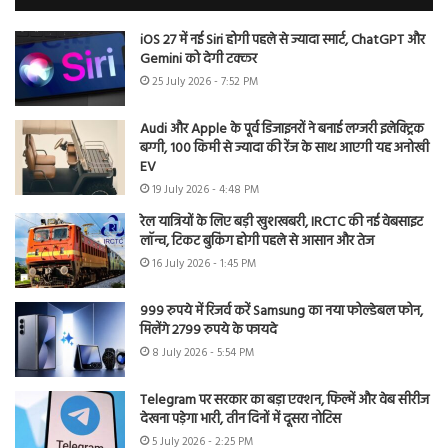
iOS 27 में नई Siri होगी पहले से ज्यादा स्मार्ट, ChatGPT और
Gemini को देगी टक्कर
25 July 2026 - 7:52 PM
Audi और Apple के पूर्व डिजाइनरों ने बनाई लग्जरी इलेक्ट्रिक
बग्गी, 100 किमी से ज्यादा की रेंज के साथ आएगी यह अनोखी
EV
19 July 2026 - 4:48 PM
रेल यात्रियों के लिए बड़ी खुशखबरी, IRCTC की नई वेबसाइट
लॉन्च, टिकट बुकिंग होगी पहले से आसान और तेज
16 July 2026 - 1:45 PM
999 रुपये में रिजर्व करें Samsung का नया फोल्डेबल फोन,
मिलेंगे 2799 रुपये के फायदे
8 July 2026 - 5:54 PM
Telegram पर सरकार का बड़ा एक्शन, फिल्में और वेब सीरीज
देखना पड़ेगा भारी, तीन दिनों में दूसरा नोटिस
5 July 2026 - 2:25 PM