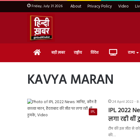
Friday, July 31 2026
About
Privacy Policy
Video
Li
Home
Live
बड़ी ख़बर
राष्ट्रीय
विदेश
राज्य
TV
KAVYA MARAN
24 April 2022 - 8
IPL 2022 New
IPL
लगा रही थीं 
टीम की इस जीत से को
की…