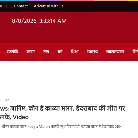
ve TV
Contact
Advertise with us
8/8/2026, 3:33:15 AM
राजनीति
क्राइम
खेल
धर्म
शिक्षा
स्वास्थ्य
लाइफ़स्टाइल
सिन
:35 PM
s: जानिए, कौन है काव्या मारन, हैदराबाद की जीत पर
ठुमके, Video
-ऑनर काव्या मारन Kavya Maran काफी खुश दिखाई दी. काव्या मारन ने हैदराबाद SRH