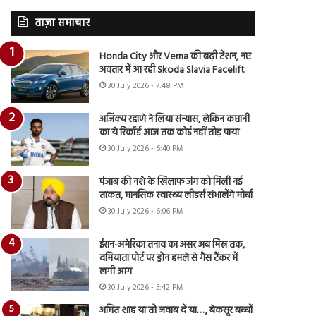
ताज़ा समाचार
Honda City और Verna की बढ़ी टेंशन, नए
अवतार में आ रही Skoda Slavia Facelift
30 July 2026 - 7:48 PM
अजिंक्य रहाणे ने लिया संन्यास, लेकिन कप्तानी
का ये रिकॉर्ड आज तक कोई नहीं तोड़ पाया
30 July 2026 - 6:40 PM
पंजाब की नशे के खिलाफ जंग को मिली नई
ताकत, मानसिक स्वास्थ्य लीडर्स संभालेंगे मोर्चा
30 July 2026 - 6:06 PM
ईरान-अमेरिका तनाव का असर अब मिस्र तक,
दमियाता पोर्ट पर ड्रोन हमले से गैस टैंकर में
लगी आग
30 July 2026 - 5:42 PM
अमित शाह या तो जवाब दें या…., बेकसूर बच्चों