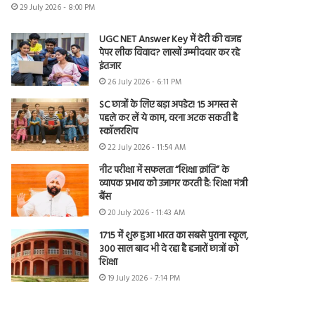
29 July 2026 - 8:00 PM
UGC NET Answer Key में देरी की वजह
पेपर लीक विवाद? लाखों उम्मीदवार कर रहे
इंतजार
26 July 2026 - 6:11 PM
SC छात्रों के लिए बड़ा अपडेट! 15 अगस्त से
पहले कर लें ये काम, वरना अटक सकती है
स्कॉलरशिप
22 July 2026 - 11:54 AM
नीट परीक्षा में सफलता “शिक्षा क्रांति” के
व्यापक प्रभाव को उजागर करती है: शिक्षा मंत्री
बैंस
20 July 2026 - 11:43 AM
1715 में शुरू हुआ भारत का सबसे पुराना स्कूल,
300 साल बाद भी दे रहा है हजारों छात्रों को
शिक्षा
19 July 2026 - 7:14 PM