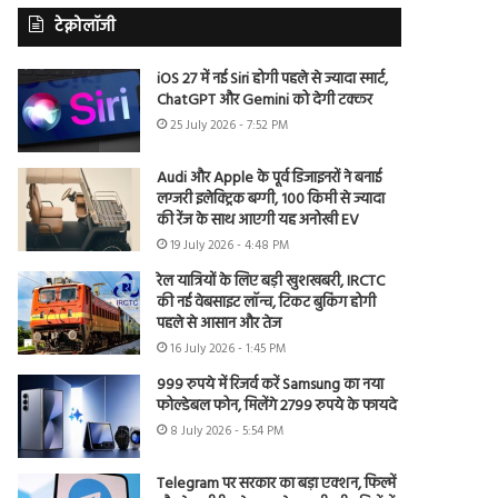
टेक्नोलॉजी
iOS 27 में नई Siri होगी पहले से ज्यादा स्मार्ट,
ChatGPT और Gemini को देगी टक्कर
25 July 2026 - 7:52 PM
Audi और Apple के पूर्व डिजाइनरों ने बनाई
लग्जरी इलेक्ट्रिक बग्गी, 100 किमी से ज्यादा
की रेंज के साथ आएगी यह अनोखी EV
19 July 2026 - 4:48 PM
रेल यात्रियों के लिए बड़ी खुशखबरी, IRCTC
की नई वेबसाइट लॉन्च, टिकट बुकिंग होगी
पहले से आसान और तेज
16 July 2026 - 1:45 PM
999 रुपये में रिजर्व करें Samsung का नया
फोल्डेबल फोन, मिलेंगे 2799 रुपये के फायदे
8 July 2026 - 5:54 PM
Telegram पर सरकार का बड़ा एक्शन, फिल्में