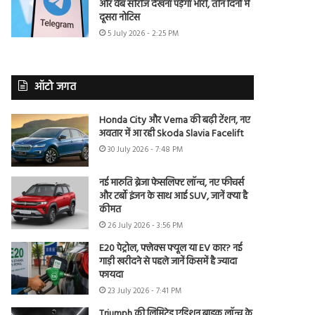
और वेब सीरीज देखना पड़ेगा भारी, तीन दिनों में
दूसरा नोटिस
5 July 2026 - 2:25 PM
ऑटो जगत
Honda City और Verna की बढ़ी टेंशन, नए
अवतार में आ रही Skoda Slavia Facelift
30 July 2026 - 7:48 PM
नई मारुति ब्रेजा फेसलिफ्ट लॉन्च, नए फीचर्स
और टर्बो इंजन के साथ आई SUV, जानें क्या है
कीमत
26 July 2026 - 3:56 PM
E20 पेट्रोल, फ्लेक्स फ्यूल या EV कार? नई
गाड़ी खरीदने से पहले जानें किसमें है ज्यादा
फायदा
23 July 2026 - 7:41 PM
Triumph की लिमिटेड एडिशन बाइक लॉन्च के