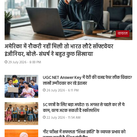
वायरल
अमेरिका में नौकरी नहीं मिली तो भारत लौटे सॉफ्टवेयर
इंजीनियर, बोले- संघर्ष ने बहुत कुछ सिखाया
29 July 2026 - 8:00 PM
UGC NET Answer Key में देरी की वजह पेपर लीक विवाद?
लाखों उम्मीदवार कर रहे इंतजार
26 July 2026 - 6:11 PM
SC छात्रों के लिए बड़ा अपडेट! 15 अगस्त से पहले कर लें ये
काम, वरना अटक सकती है स्कॉलरशिप
22 July 2026 - 11:54 AM
नीट परीक्षा में सफलता “शिक्षा क्रांति” के व्यापक प्रभाव को