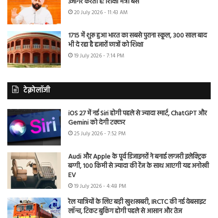
उजागर करती है: शिक्षा मंत्री बैंस
20 July 2026 - 11:43 AM
1715 में शुरू हुआ भारत का सबसे पुराना स्कूल, 300 साल बाद
भी दे रहा है हजारों छात्रों को शिक्षा
19 July 2026 - 7:14 PM
टेक्नोलॉजी
iOS 27 में नई Siri होगी पहले से ज्यादा स्मार्ट, ChatGPT और
Gemini को देगी टक्कर
25 July 2026 - 7:52 PM
Audi और Apple के पूर्व डिजाइनरों ने बनाई लग्जरी इलेक्ट्रिक
बग्गी, 100 किमी से ज्यादा की रेंज के साथ आएगी यह अनोखी
EV
19 July 2026 - 4:48 PM
रेल यात्रियों के लिए बड़ी खुशखबरी, IRCTC की नई वेबसाइट
लॉन्च, टिकट बुकिंग होगी पहले से आसान और तेज