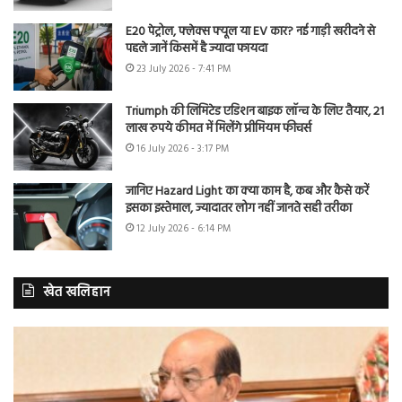
E20 पेट्रोल, फ्लेक्स फ्यूल या EV कार? नई गाड़ी खरीदने से
पहले जानें किसमें है ज्यादा फायदा
23 July 2026 - 7:41 PM
Triumph की लिमिटेड एडिशन बाइक लॉन्च के लिए तैयार, 21
लाख रुपये कीमत में मिलेंगे प्रीमियम फीचर्स
16 July 2026 - 3:17 PM
जानिए Hazard Light का क्या काम है, कब और कैसे करें
इसका इस्तेमाल, ज्यादातर लोग नहीं जानते सही तरीका
12 July 2026 - 6:14 PM
खेत खलिहान