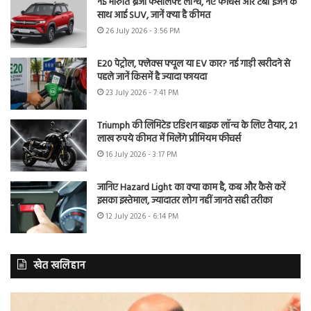
नई मारुति ब्रेजा फेसलिफ्ट लॉन्च, नए फीचर्स और टर्बो इंजन के
साथ आई SUV, जानें क्या है कीमत
26 July 2026 - 3:56 PM
E20 पेट्रोल, फ्लेक्स फ्यूल या EV कार? नई गाड़ी खरीदने से
पहले जानें किसमें है ज्यादा फायदा
23 July 2026 - 7:41 PM
Triumph की लिमिटेड एडिशन बाइक लॉन्च के लिए तैयार, 21
लाख रुपये कीमत में मिलेंगे प्रीमियम फीचर्स
16 July 2026 - 3:17 PM
जानिए Hazard Light का क्या काम है, कब और कैसे करें
इसका इस्तेमाल, ज्यादातर लोग नहीं जानते सही तरीका
12 July 2026 - 6:14 PM
खेत खलिहान