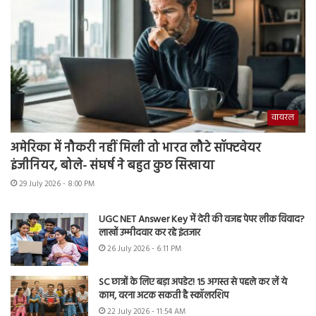
वायरल
अमेरिका में नौकरी नहीं मिली तो भारत लौटे सॉफ्टवेयर
इंजीनियर, बोले- संघर्ष ने बहुत कुछ सिखाया
29 July 2026 - 8:00 PM
UGC NET Answer Key में देरी की वजह पेपर लीक विवाद?
लाखों उम्मीदवार कर रहे इंतजार
26 July 2026 - 6:11 PM
SC छात्रों के लिए बड़ा अपडेट! 15 अगस्त से पहले कर लें ये
काम, वरना अटक सकती है स्कॉलरशिप
22 July 2026 - 11:54 AM