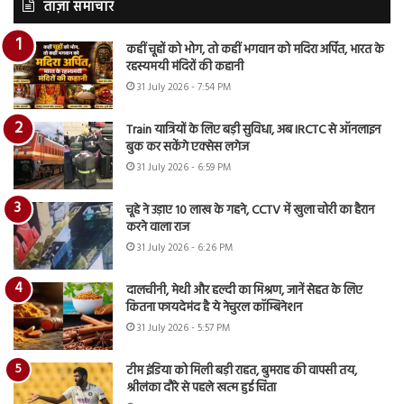
ताज़ा समाचार
कहीं चूहों को भोग, तो कहीं भगवान को मदिरा अर्पित, भारत के
रहस्यमयी मंदिरों की कहानी
31 July 2026 - 7:54 PM
Train यात्रियों के लिए बड़ी सुविधा, अब IRCTC से ऑनलाइन
बुक कर सकेंगे एक्सेस लगेज
31 July 2026 - 6:59 PM
चूहे ने उड़ाए 10 लाख के गहने, CCTV में खुला चोरी का हैरान
करने वाला राज
31 July 2026 - 6:26 PM
दालचीनी, मेथी और हल्दी का मिश्रण, जानें सेहत के लिए
कितना फायदेमंद है ये नेचुरल कॉम्बिनेशन
31 July 2026 - 5:57 PM
टीम इंडिया को मिली बड़ी राहत, बुमराह की वापसी तय,
श्रीलंका दौरे से पहले खत्म हुई चिंता