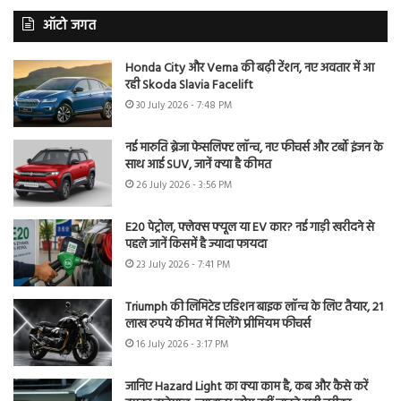
ऑटो जगत
Honda City और Verna की बढ़ी टेंशन, नए अवतार में आ
रही Skoda Slavia Facelift
30 July 2026 - 7:48 PM
नई मारुति ब्रेजा फेसलिफ्ट लॉन्च, नए फीचर्स और टर्बो इंजन के
साथ आई SUV, जानें क्या है कीमत
26 July 2026 - 3:56 PM
E20 पेट्रोल, फ्लेक्स फ्यूल या EV कार? नई गाड़ी खरीदने से
पहले जानें किसमें है ज्यादा फायदा
23 July 2026 - 7:41 PM
Triumph की लिमिटेड एडिशन बाइक लॉन्च के लिए तैयार, 21
लाख रुपये कीमत में मिलेंगे प्रीमियम फीचर्स
16 July 2026 - 3:17 PM
जानिए Hazard Light का क्या काम है, कब और कैसे करें