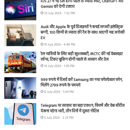
iOS 27 में नई Siri होगी पहले से ज्यादा स्मार्ट, ChatGPT और
Gemini को देगी टक्कर
25 July 2026 - 7:52 PM
Audi और Apple के पूर्व डिजाइनरों ने बनाई लग्जरी इलेक्ट्रिक
बग्गी, 100 किमी से ज्यादा की रेंज के साथ आएगी यह अनोखी
EV
19 July 2026 - 4:48 PM
रेल यात्रियों के लिए बड़ी खुशखबरी, IRCTC की नई वेबसाइट
लॉन्च, टिकट बुकिंग होगी पहले से आसान और तेज
16 July 2026 - 1:45 PM
999 रुपये में रिजर्व करें Samsung का नया फोल्डेबल फोन,
मिलेंगे 2799 रुपये के फायदे
8 July 2026 - 5:54 PM
Telegram पर सरकार का बड़ा एक्शन, फिल्में और वेब सीरीज
देखना पड़ेगा भारी, तीन दिनों में दूसरा नोटिस
5 July 2026 - 2:25 PM