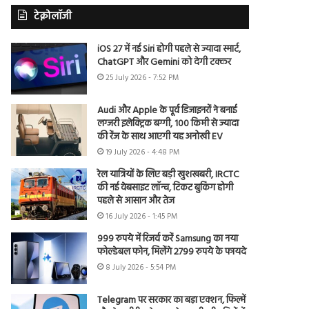
टेक्नोलॉजी
iOS 27 में नई Siri होगी पहले से ज्यादा स्मार्ट,
ChatGPT और Gemini को देगी टक्कर
25 July 2026 - 7:52 PM
Audi और Apple के पूर्व डिजाइनरों ने बनाई
लग्जरी इलेक्ट्रिक बग्गी, 100 किमी से ज्यादा
की रेंज के साथ आएगी यह अनोखी EV
19 July 2026 - 4:48 PM
रेल यात्रियों के लिए बड़ी खुशखबरी, IRCTC
की नई वेबसाइट लॉन्च, टिकट बुकिंग होगी
पहले से आसान और तेज
16 July 2026 - 1:45 PM
999 रुपये में रिजर्व करें Samsung का नया
फोल्डेबल फोन, मिलेंगे 2799 रुपये के फायदे
8 July 2026 - 5:54 PM
Telegram पर सरकार का बड़ा एक्शन, फिल्में