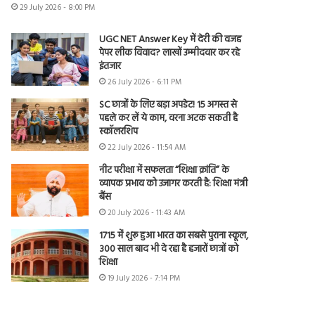
29 July 2026 - 8:00 PM
UGC NET Answer Key में देरी की वजह
पेपर लीक विवाद? लाखों उम्मीदवार कर रहे
इंतजार
26 July 2026 - 6:11 PM
SC छात्रों के लिए बड़ा अपडेट! 15 अगस्त से
पहले कर लें ये काम, वरना अटक सकती है
स्कॉलरशिप
22 July 2026 - 11:54 AM
नीट परीक्षा में सफलता “शिक्षा क्रांति” के
व्यापक प्रभाव को उजागर करती है: शिक्षा मंत्री
बैंस
20 July 2026 - 11:43 AM
1715 में शुरू हुआ भारत का सबसे पुराना स्कूल,
300 साल बाद भी दे रहा है हजारों छात्रों को
शिक्षा
19 July 2026 - 7:14 PM