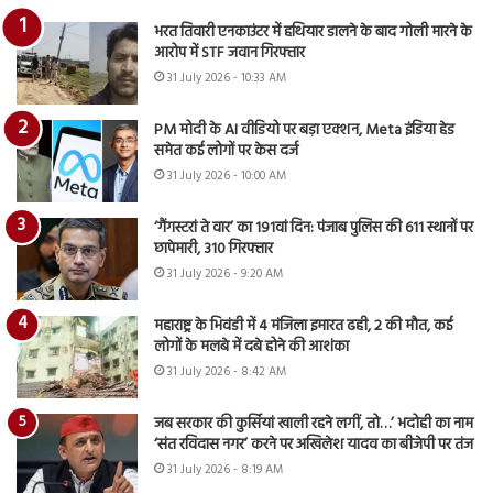
भरत तिवारी एनकाउंटर में हथियार डालने के बाद गोली मारने के
आरोप में STF जवान गिरफ्तार
31 July 2026 - 10:33 AM
PM मोदी के AI वीडियो पर बड़ा एक्शन, Meta इंडिया हेड
समेत कई लोगों पर केस दर्ज
31 July 2026 - 10:00 AM
‘गैंगस्टरां ते वार’ का 191वां दिन: पंजाब पुलिस की 611 स्थानों पर
छापेमारी, 310 गिरफ्तार
31 July 2026 - 9:20 AM
महाराष्ट्र के भिवंडी में 4 मंजिला इमारत ढही, 2 की मौत, कई
लोगों के मलबे में दबे होने की आशंका
31 July 2026 - 8:42 AM
जब सरकार की कुर्सियां खाली रहने लगीं, तो…’ भदोही का नाम
‘संत रविदास नगर’ करने पर अखिलेश यादव का बीजेपी पर तंज
31 July 2026 - 8:19 AM