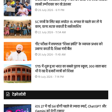
लाखों उम्मीदवार कर रहे इंतजार
26 July 2026 - 6:11 PM
SC छात्रों के लिए बड़ा अपडेट! 15 अगस्त से पहले कर लें ये
काम, वरना अटक सकती है स्कॉलरशिप
22 July 2026 - 11:54 AM
नीट परीक्षा में सफलता “शिक्षा क्रांति” के व्यापक प्रभाव को
उजागर करती है: शिक्षा मंत्री बैंस
20 July 2026 - 11:43 AM
1715 में शुरू हुआ भारत का सबसे पुराना स्कूल, 300 साल बाद
भी दे रहा है हजारों छात्रों को शिक्षा
19 July 2026 - 7:14 PM
टेक्नोलॉजी
iOS 27 में नई Siri होगी पहले से ज्यादा स्मार्ट, ChatGPT और
Gemini को देगी टक्कर