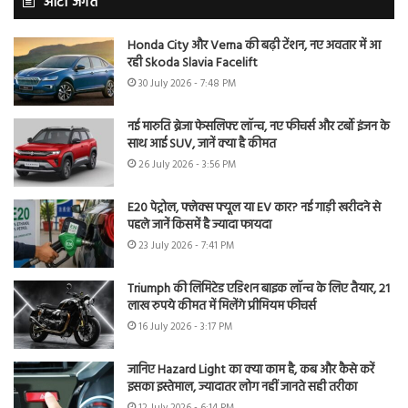
ऑटो जगत
Honda City और Verna की बढ़ी टेंशन, नए अवतार में आ
रही Skoda Slavia Facelift
30 July 2026 - 7:48 PM
नई मारुति ब्रेजा फेसलिफ्ट लॉन्च, नए फीचर्स और टर्बो इंजन के
साथ आई SUV, जानें क्या है कीमत
26 July 2026 - 3:56 PM
E20 पेट्रोल, फ्लेक्स फ्यूल या EV कार? नई गाड़ी खरीदने से
पहले जानें किसमें है ज्यादा फायदा
23 July 2026 - 7:41 PM
Triumph की लिमिटेड एडिशन बाइक लॉन्च के लिए तैयार, 21
लाख रुपये कीमत में मिलेंगे प्रीमियम फीचर्स
16 July 2026 - 3:17 PM
जानिए Hazard Light का क्या काम है, कब और कैसे करें
इसका इस्तेमाल, ज्यादातर लोग नहीं जानते सही तरीका
12 July 2026 - 6:14 PM