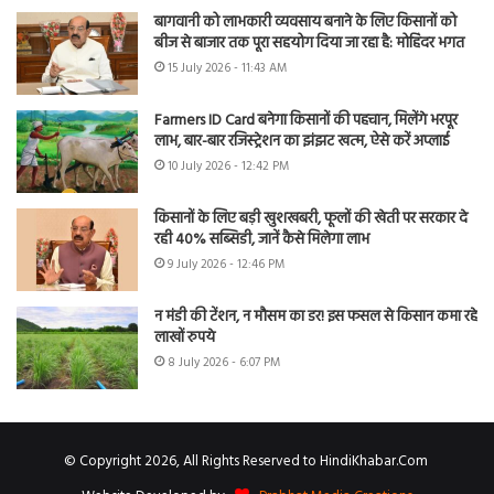
बागवानी को लाभकारी व्यवसाय बनाने के लिए किसानों को
बीज से बाजार तक पूरा सहयोग दिया जा रहा है: मोहिंदर भगत
15 July 2026 - 11:43 AM
Farmers ID Card बनेगा किसानों की पहचान, मिलेंगे भरपूर
लाभ, बार-बार रजिस्ट्रेशन का झंझट खत्म, ऐसे करें अप्लाई
10 July 2026 - 12:42 PM
किसानों के लिए बड़ी खुशखबरी, फूलों की खेती पर सरकार दे
रही 40% सब्सिडी, जानें कैसे मिलेगा लाभ
9 July 2026 - 12:46 PM
न मंडी की टेंशन, न मौसम का डर! इस फसल से किसान कमा रहे
लाखों रुपये
8 July 2026 - 6:07 PM
© Copyright 2026, All Rights Reserved to HindiKhabar.Com