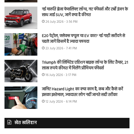
नई मारुति ब्रेजा फेसलिफ्ट लॉन्च, नए फीचर्स और टर्बो इंजन के
साथ आई SUV, जानें क्या है कीमत
26 July 2026 - 3:56 PM
E20 पेट्रोल, फ्लेक्स फ्यूल या EV कार? नई गाड़ी खरीदने से
पहले जानें किसमें है ज्यादा फायदा
23 July 2026 - 7:41 PM
Triumph की लिमिटेड एडिशन बाइक लॉन्च के लिए तैयार, 21
लाख रुपये कीमत में मिलेंगे प्रीमियम फीचर्स
16 July 2026 - 3:17 PM
जानिए Hazard Light का क्या काम है, कब और कैसे करें
इसका इस्तेमाल, ज्यादातर लोग नहीं जानते सही तरीका
12 July 2026 - 6:14 PM
खेत खलिहान