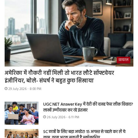
वायरल
अमेरिका में नौकरी नहीं मिली तो भारत लौटे सॉफ्टवेयर
इंजीनियर, बोले- संघर्ष ने बहुत कुछ सिखाया
29 July 2026 - 8:00 PM
UGC NET Answer Key में देरी की वजह पेपर लीक विवाद?
लाखों उम्मीदवार कर रहे इंतजार
26 July 2026 - 6:11 PM
SC छात्रों के लिए बड़ा अपडेट! 15 अगस्त से पहले कर लें ये
काम, वरना अटक सकती है स्कॉलरशिप