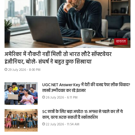
वायरल
अमेरिका में नौकरी नहीं मिली तो भारत लौटे सॉफ्टवेयर
इंजीनियर, बोले- संघर्ष ने बहुत कुछ सिखाया
29 July 2026 - 8:00 PM
UGC NET Answer Key में देरी की वजह पेपर लीक विवाद?
लाखों उम्मीदवार कर रहे इंतजार
26 July 2026 - 6:11 PM
SC छात्रों के लिए बड़ा अपडेट! 15 अगस्त से पहले कर लें ये
काम, वरना अटक सकती है स्कॉलरशिप
22 July 2026 - 11:54 AM