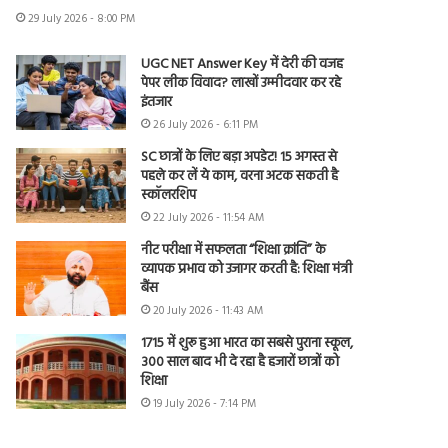
29 July 2026 - 8:00 PM
UGC NET Answer Key में देरी की वजह
पेपर लीक विवाद? लाखों उम्मीदवार कर रहे
इंतजार
26 July 2026 - 6:11 PM
SC छात्रों के लिए बड़ा अपडेट! 15 अगस्त से
पहले कर लें ये काम, वरना अटक सकती है
स्कॉलरशिप
22 July 2026 - 11:54 AM
नीट परीक्षा में सफलता “शिक्षा क्रांति” के
व्यापक प्रभाव को उजागर करती है: शिक्षा मंत्री
बैंस
20 July 2026 - 11:43 AM
1715 में शुरू हुआ भारत का सबसे पुराना स्कूल,
300 साल बाद भी दे रहा है हजारों छात्रों को
शिक्षा
19 July 2026 - 7:14 PM