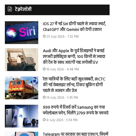
टेक्नोलॉजी
iOS 27 में नई Siri होगी पहले से ज्यादा स्मार्ट,
ChatGPT और Gemini को देगी टक्कर
25 July 2026 - 7:52 PM
Audi और Apple के पूर्व डिजाइनरों ने बनाई
लग्जरी इलेक्ट्रिक बग्गी, 100 किमी से ज्यादा
की रेंज के साथ आएगी यह अनोखी EV
19 July 2026 - 4:48 PM
रेल यात्रियों के लिए बड़ी खुशखबरी, IRCTC
की नई वेबसाइट लॉन्च, टिकट बुकिंग होगी
पहले से आसान और तेज
16 July 2026 - 1:45 PM
999 रुपये में रिजर्व करें Samsung का नया
फोल्डेबल फोन, मिलेंगे 2799 रुपये के फायदे
8 July 2026 - 5:54 PM
Telegram पर सरकार का बड़ा एक्शन, फिल्में