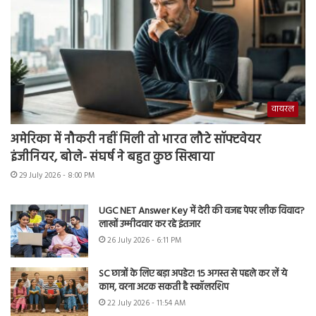
वायरल
अमेरिका में नौकरी नहीं मिली तो भारत लौटे सॉफ्टवेयर
इंजीनियर, बोले- संघर्ष ने बहुत कुछ सिखाया
29 July 2026 - 8:00 PM
UGC NET Answer Key में देरी की वजह पेपर लीक विवाद?
लाखों उम्मीदवार कर रहे इंतजार
26 July 2026 - 6:11 PM
SC छात्रों के लिए बड़ा अपडेट! 15 अगस्त से पहले कर लें ये
काम, वरना अटक सकती है स्कॉलरशिप
22 July 2026 - 11:54 AM