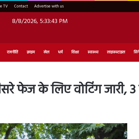
ve TV
Contact
Advertise with us
8/8/2026, 5:33:44 PM
राजनीति
क्राइम
खेल
धर्म
शिक्षा
स्वास्थ्य
लाइफ़स्टाइल
सिन
रे फेज के लिए वोटिंग जारी,