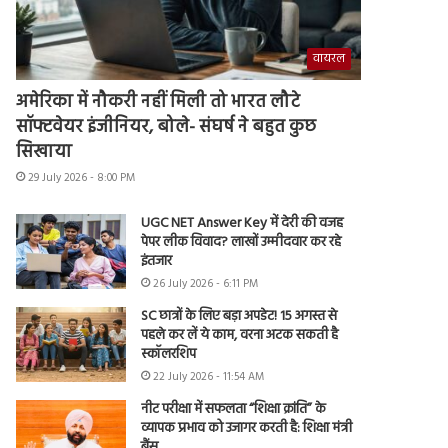
वायरल
अमेरिका में नौकरी नहीं मिली तो भारत लौटे
सॉफ्टवेयर इंजीनियर, बोले- संघर्ष ने बहुत कुछ
सिखाया
29 July 2026 - 8:00 PM
UGC NET Answer Key में देरी की वजह
पेपर लीक विवाद? लाखों उम्मीदवार कर रहे
इंतजार
26 July 2026 - 6:11 PM
SC छात्रों के लिए बड़ा अपडेट! 15 अगस्त से
पहले कर लें ये काम, वरना अटक सकती है
स्कॉलरशिप
22 July 2026 - 11:54 AM
नीट परीक्षा में सफलता “शिक्षा क्रांति” के
व्यापक प्रभाव को उजागर करती है: शिक्षा मंत्री
बैंस