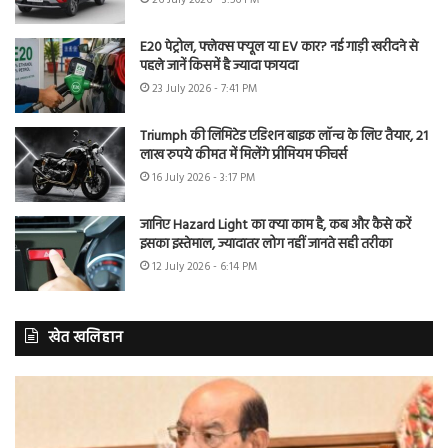
E20 पेट्रोल, फ्लेक्स फ्यूल या EV कार? नई गाड़ी खरीदने से
पहले जानें किसमें है ज्यादा फायदा
23 July 2026 - 7:41 PM
Triumph की लिमिटेड एडिशन बाइक लॉन्च के लिए तैयार, 21
लाख रुपये कीमत में मिलेंगे प्रीमियम फीचर्स
16 July 2026 - 3:17 PM
जानिए Hazard Light का क्या काम है, कब और कैसे करें
इसका इस्तेमाल, ज्यादातर लोग नहीं जानते सही तरीका
12 July 2026 - 6:14 PM
खेत खलिहान