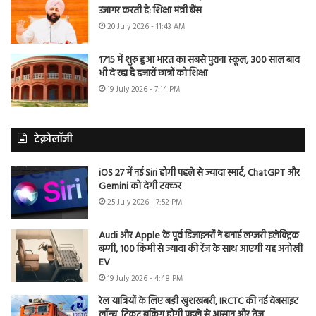
उजागर करती है: शिक्षा मंत्री बैंस
20 July 2026 - 11:43 AM
1715 में शुरू हुआ भारत का सबसे पुराना स्कूल, 300 साल बाद
भी दे रहा है हजारों छात्रों को शिक्षा
19 July 2026 - 7:14 PM
टेक्नोलॉजी
iOS 27 में नई Siri होगी पहले से ज्यादा स्मार्ट, ChatGPT और
Gemini को देगी टक्कर
25 July 2026 - 7:52 PM
Audi और Apple के पूर्व डिजाइनरों ने बनाई लग्जरी इलेक्ट्रिक
बग्गी, 100 किमी से ज्यादा की रेंज के साथ आएगी यह अनोखी
EV
19 July 2026 - 4:48 PM
रेल यात्रियों के लिए बड़ी खुशखबरी, IRCTC की नई वेबसाइट
लॉन्च, टिकट बुकिंग होगी पहले से आसान और तेज