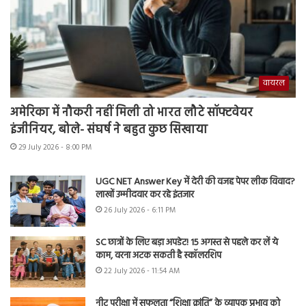
वायरल
अमेरिका में नौकरी नहीं मिली तो भारत लौटे सॉफ्टवेयर
इंजीनियर, बोले- संघर्ष ने बहुत कुछ सिखाया
29 July 2026 - 8:00 PM
UGC NET Answer Key में देरी की वजह पेपर लीक विवाद?
लाखों उम्मीदवार कर रहे इंतजार
26 July 2026 - 6:11 PM
SC छात्रों के लिए बड़ा अपडेट! 15 अगस्त से पहले कर लें ये
काम, वरना अटक सकती है स्कॉलरशिप
22 July 2026 - 11:54 AM
नीट परीक्षा में सफलता “शिक्षा क्रांति” के व्यापक प्रभाव को