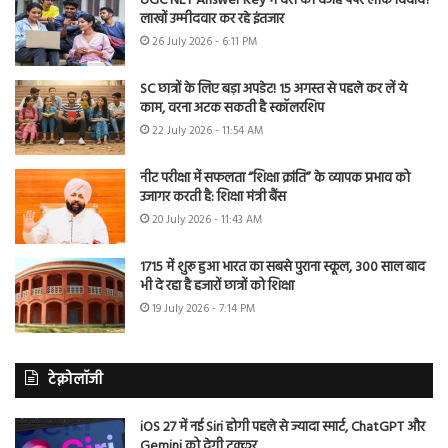
UGC NET Answer Key में देरी की वजह पेपर लीक विवाद?
लाखों उम्मीदवार कर रहे इंतजार
26 July 2026 - 6:11 PM
SC छात्रों के लिए बड़ा अपडेट! 15 अगस्त से पहले कर लें ये
काम, वरना अटक सकती है स्कॉलरशिप
22 July 2026 - 11:54 AM
नीट परीक्षा में सफलता “शिक्षा क्रांति” के व्यापक प्रभाव को
उजागर करती है: शिक्षा मंत्री बैंस
20 July 2026 - 11:43 AM
1715 में शुरू हुआ भारत का सबसे पुराना स्कूल, 300 साल बाद
भी दे रहा है हजारों छात्रों को शिक्षा
19 July 2026 - 7:14 PM
टेक्नोलॉजी
iOS 27 में नई Siri होगी पहले से ज्यादा स्मार्ट, ChatGPT और
Gemini को देगी टक्कर