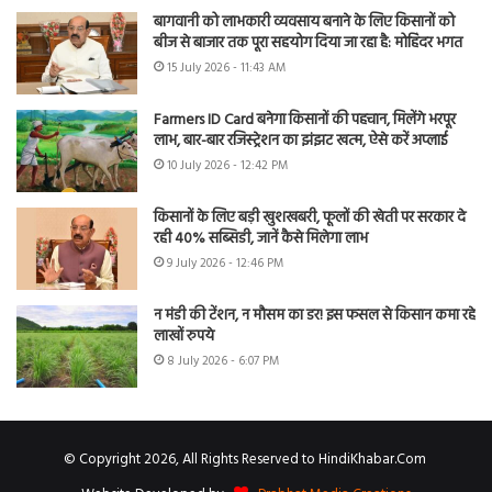
बागवानी को लाभकारी व्यवसाय बनाने के लिए किसानों को
बीज से बाजार तक पूरा सहयोग दिया जा रहा है: मोहिंदर भगत
15 July 2026 - 11:43 AM
Farmers ID Card बनेगा किसानों की पहचान, मिलेंगे भरपूर
लाभ, बार-बार रजिस्ट्रेशन का झंझट खत्म, ऐसे करें अप्लाई
10 July 2026 - 12:42 PM
किसानों के लिए बड़ी खुशखबरी, फूलों की खेती पर सरकार दे
रही 40% सब्सिडी, जानें कैसे मिलेगा लाभ
9 July 2026 - 12:46 PM
न मंडी की टेंशन, न मौसम का डर! इस फसल से किसान कमा रहे
लाखों रुपये
8 July 2026 - 6:07 PM
© Copyright 2026, All Rights Reserved to HindiKhabar.Com