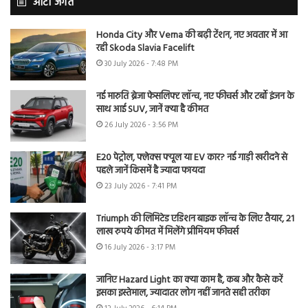
ऑटो जगत
Honda City और Verna की बढ़ी टेंशन, नए अवतार में आ
रही Skoda Slavia Facelift
30 July 2026 - 7:48 PM
नई मारुति ब्रेजा फेसलिफ्ट लॉन्च, नए फीचर्स और टर्बो इंजन के
साथ आई SUV, जानें क्या है कीमत
26 July 2026 - 3:56 PM
E20 पेट्रोल, फ्लेक्स फ्यूल या EV कार? नई गाड़ी खरीदने से
पहले जानें किसमें है ज्यादा फायदा
23 July 2026 - 7:41 PM
Triumph की लिमिटेड एडिशन बाइक लॉन्च के लिए तैयार, 21
लाख रुपये कीमत में मिलेंगे प्रीमियम फीचर्स
16 July 2026 - 3:17 PM
जानिए Hazard Light का क्या काम है, कब और कैसे करें
इसका इस्तेमाल, ज्यादातर लोग नहीं जानते सही तरीका