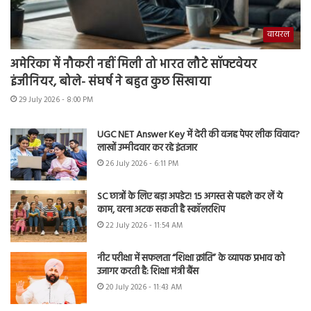
वायरल
अमेरिका में नौकरी नहीं मिली तो भारत लौटे सॉफ्टवेयर
इंजीनियर, बोले- संघर्ष ने बहुत कुछ सिखाया
29 July 2026 - 8:00 PM
UGC NET Answer Key में देरी की वजह पेपर लीक विवाद?
लाखों उम्मीदवार कर रहे इंतजार
26 July 2026 - 6:11 PM
SC छात्रों के लिए बड़ा अपडेट! 15 अगस्त से पहले कर लें ये
काम, वरना अटक सकती है स्कॉलरशिप
22 July 2026 - 11:54 AM
नीट परीक्षा में सफलता “शिक्षा क्रांति” के व्यापक प्रभाव को
उजागर करती है: शिक्षा मंत्री बैंस
20 July 2026 - 11:43 AM