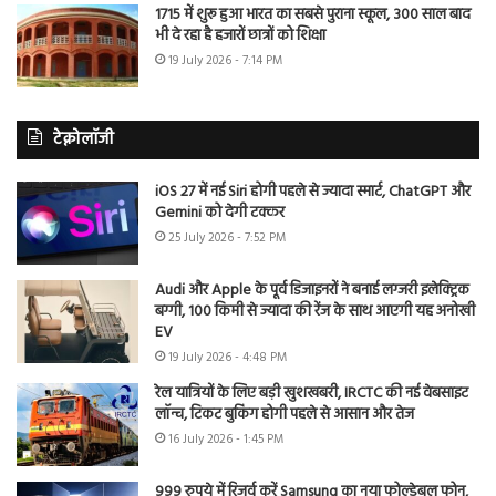
1715 में शुरू हुआ भारत का सबसे पुराना स्कूल, 300 साल बाद
भी दे रहा है हजारों छात्रों को शिक्षा
19 July 2026 - 7:14 PM
टेक्नोलॉजी
iOS 27 में नई Siri होगी पहले से ज्यादा स्मार्ट, ChatGPT और
Gemini को देगी टक्कर
25 July 2026 - 7:52 PM
Audi और Apple के पूर्व डिजाइनरों ने बनाई लग्जरी इलेक्ट्रिक
बग्गी, 100 किमी से ज्यादा की रेंज के साथ आएगी यह अनोखी
EV
19 July 2026 - 4:48 PM
रेल यात्रियों के लिए बड़ी खुशखबरी, IRCTC की नई वेबसाइट
लॉन्च, टिकट बुकिंग होगी पहले से आसान और तेज
16 July 2026 - 1:45 PM
999 रुपये में रिजर्व करें Samsung का नया फोल्डेबल फोन,