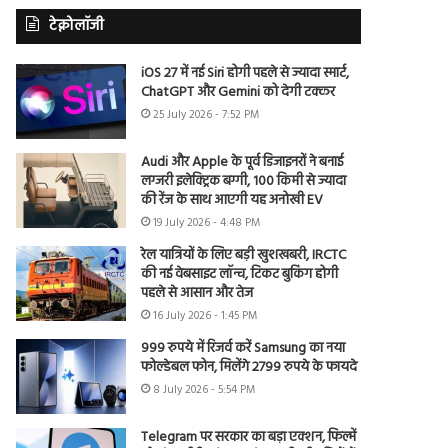
टेक्नोलॉजी
iOS 27 में नई Siri होगी पहले से ज्यादा स्मार्ट,
ChatGPT और Gemini को देगी टक्कर
25 July 2026 - 7:52 PM
Audi और Apple के पूर्व डिजाइनरों ने बनाई
लग्जरी इलेक्ट्रिक बग्गी, 100 किमी से ज्यादा
की रेंज के साथ आएगी यह अनोखी EV
19 July 2026 - 4:48 PM
रेल यात्रियों के लिए बड़ी खुशखबरी, IRCTC
की नई वेबसाइट लॉन्च, टिकट बुकिंग होगी
पहले से आसान और तेज
16 July 2026 - 1:45 PM
999 रुपये में रिजर्व करें Samsung का नया
फोल्डेबल फोन, मिलेंगे 2799 रुपये के फायदे
8 July 2026 - 5:54 PM
Telegram पर सरकार का बड़ा एक्शन, फिल्में