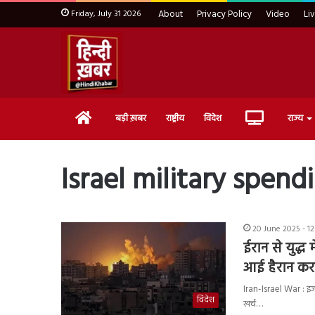
Friday, July 31 2026
About
Privacy Policy
Video
Li
Home
Live
बड़ी ख़बर
राष्ट्रीय
विदेश
राज्य
TV
Israel military spend
20 June 2025 - 1
ईरान से युद्ध
आई हैरान करन
Iran-Israel War : इ
विदेश
खर्च…