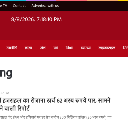
ve TV
Contact
Advertise with us
8/8/2026, 7:18:11 PM
राजनीति
क्राइम
खेल
धर्म
शिक्षा
स्वास्थ्य
लाइफ़स्टाइल
सिन
ing
2:37 PM
 में इजराइल का रोजाना खर्च 62 अरब रुपये पार, सामने
े वाली रिपोर्ट
जराइल जेट ईंधन और हथियारों पर हर रोज करीब 300 मिलियन डॉलर (26 अरब रुपये) का