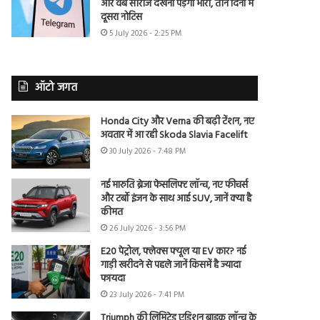
और वेब सीरीज देखना पड़ेगा भारी, तीन दिनों में
दूसरा नोटिस
5 July 2026 - 2:25 PM
ऑटो जगत
Honda City और Verna की बढ़ी टेंशन, नए
अवतार में आ रही Skoda Slavia Facelift
30 July 2026 - 7:48 PM
नई मारुति ब्रेजा फेसलिफ्ट लॉन्च, नए फीचर्स
और टर्बो इंजन के साथ आई SUV, जानें क्या है
कीमत
26 July 2026 - 3:56 PM
E20 पेट्रोल, फ्लेक्स फ्यूल या EV कार? नई
गाड़ी खरीदने से पहले जानें किसमें है ज्यादा
फायदा
23 July 2026 - 7:41 PM
Triumph की लिमिटेड एडिशन बाइक लॉन्च के