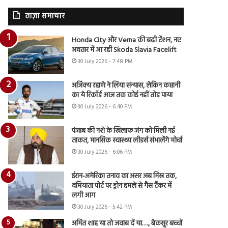
ताज़ा समाचार
Honda City और Verna की बढ़ी टेंशन, नए
अवतार में आ रही Skoda Slavia Facelift
30 July 2026 - 7:48 PM
अजिंक्य रहाणे ने लिया संन्यास, लेकिन कप्तानी
का ये रिकॉर्ड आज तक कोई नहीं तोड़ पाया
30 July 2026 - 6:40 PM
पंजाब की नशे के खिलाफ जंग को मिली नई
ताकत, मानसिक स्वास्थ्य लीडर्स संभालेंगे मोर्चा
30 July 2026 - 6:06 PM
ईरान-अमेरिका तनाव का असर अब मिस्र तक,
दमियाता पोर्ट पर ड्रोन हमले से गैस टैंकर में
लगी आग
30 July 2026 - 5:42 PM
अमित शाह या तो जवाब दें या…., बेकसूर बच्चों