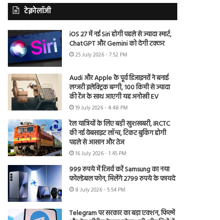
टेक्नोलॉजी
iOS 27 में नई Siri होगी पहले से ज्यादा स्मार्ट,
ChatGPT और Gemini को देगी टक्कर
25 July 2026 - 7:52 PM
Audi और Apple के पूर्व डिजाइनरों ने बनाई
लग्जरी इलेक्ट्रिक बग्गी, 100 किमी से ज्यादा
की रेंज के साथ आएगी यह अनोखी EV
19 July 2026 - 4:48 PM
रेल यात्रियों के लिए बड़ी खुशखबरी, IRCTC
की नई वेबसाइट लॉन्च, टिकट बुकिंग होगी
पहले से आसान और तेज
16 July 2026 - 1:45 PM
999 रुपये में रिजर्व करें Samsung का नया
फोल्डेबल फोन, मिलेंगे 2799 रुपये के फायदे
8 July 2026 - 5:54 PM
Telegram पर सरकार का बड़ा एक्शन, फिल्में