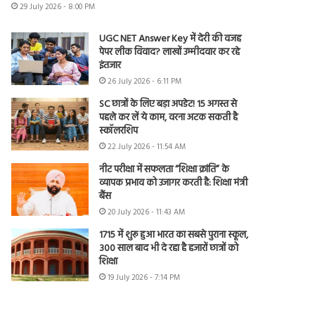
29 July 2026 - 8:00 PM
UGC NET Answer Key में देरी की वजह
पेपर लीक विवाद? लाखों उम्मीदवार कर रहे
इंतजार
26 July 2026 - 6:11 PM
SC छात्रों के लिए बड़ा अपडेट! 15 अगस्त से
पहले कर लें ये काम, वरना अटक सकती है
स्कॉलरशिप
22 July 2026 - 11:54 AM
नीट परीक्षा में सफलता “शिक्षा क्रांति” के
व्यापक प्रभाव को उजागर करती है: शिक्षा मंत्री
बैंस
20 July 2026 - 11:43 AM
1715 में शुरू हुआ भारत का सबसे पुराना स्कूल,
300 साल बाद भी दे रहा है हजारों छात्रों को
शिक्षा
19 July 2026 - 7:14 PM