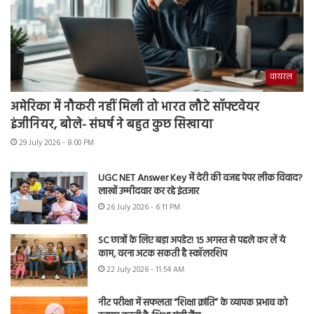
वायरल
अमेरिका में नौकरी नहीं मिली तो भारत लौटे सॉफ्टवेयर
इंजीनियर, बोले- संघर्ष ने बहुत कुछ सिखाया
29 July 2026 - 8:00 PM
UGC NET Answer Key में देरी की वजह पेपर लीक विवाद?
लाखों उम्मीदवार कर रहे इंतजार
26 July 2026 - 6:11 PM
SC छात्रों के लिए बड़ा अपडेट! 15 अगस्त से पहले कर लें ये
काम, वरना अटक सकती है स्कॉलरशिप
22 July 2026 - 11:54 AM
नीट परीक्षा में सफलता “शिक्षा क्रांति” के व्यापक प्रभाव को