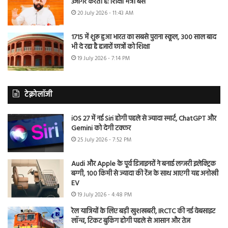
उजागर करती है: शिक्षा मंत्री बैंस
20 July 2026 - 11:43 AM
1715 में शुरू हुआ भारत का सबसे पुराना स्कूल, 300 साल बाद
भी दे रहा है हजारों छात्रों को शिक्षा
19 July 2026 - 7:14 PM
टेक्नोलॉजी
iOS 27 में नई Siri होगी पहले से ज्यादा स्मार्ट, ChatGPT और
Gemini को देगी टक्कर
25 July 2026 - 7:52 PM
Audi और Apple के पूर्व डिजाइनरों ने बनाई लग्जरी इलेक्ट्रिक
बग्गी, 100 किमी से ज्यादा की रेंज के साथ आएगी यह अनोखी
EV
19 July 2026 - 4:48 PM
रेल यात्रियों के लिए बड़ी खुशखबरी, IRCTC की नई वेबसाइट
लॉन्च, टिकट बुकिंग होगी पहले से आसान और तेज