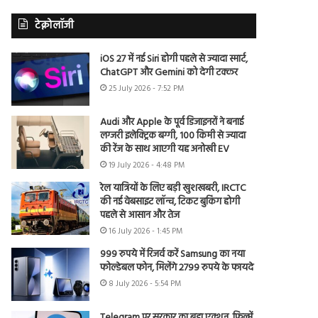
टेक्नोलॉजी
iOS 27 में नई Siri होगी पहले से ज्यादा स्मार्ट,
ChatGPT और Gemini को देगी टक्कर
25 July 2026 - 7:52 PM
Audi और Apple के पूर्व डिजाइनरों ने बनाई
लग्जरी इलेक्ट्रिक बग्गी, 100 किमी से ज्यादा
की रेंज के साथ आएगी यह अनोखी EV
19 July 2026 - 4:48 PM
रेल यात्रियों के लिए बड़ी खुशखबरी, IRCTC
की नई वेबसाइट लॉन्च, टिकट बुकिंग होगी
पहले से आसान और तेज
16 July 2026 - 1:45 PM
999 रुपये में रिजर्व करें Samsung का नया
फोल्डेबल फोन, मिलेंगे 2799 रुपये के फायदे
8 July 2026 - 5:54 PM
Telegram पर सरकार का बड़ा एक्शन, फिल्में