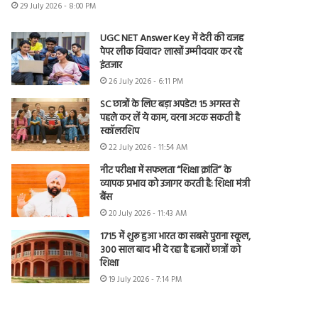
29 July 2026 - 8:00 PM
UGC NET Answer Key में देरी की वजह
पेपर लीक विवाद? लाखों उम्मीदवार कर रहे
इंतजार
26 July 2026 - 6:11 PM
SC छात्रों के लिए बड़ा अपडेट! 15 अगस्त से
पहले कर लें ये काम, वरना अटक सकती है
स्कॉलरशिप
22 July 2026 - 11:54 AM
नीट परीक्षा में सफलता “शिक्षा क्रांति” के
व्यापक प्रभाव को उजागर करती है: शिक्षा मंत्री
बैंस
20 July 2026 - 11:43 AM
1715 में शुरू हुआ भारत का सबसे पुराना स्कूल,
300 साल बाद भी दे रहा है हजारों छात्रों को
शिक्षा
19 July 2026 - 7:14 PM