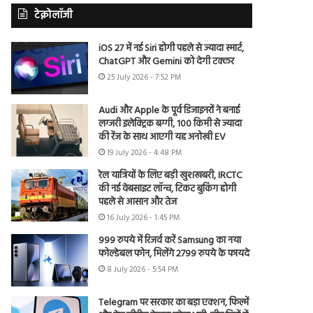
टेक्नोलॉजी
iOS 27 में नई Siri होगी पहले से ज्यादा स्मार्ट,
ChatGPT और Gemini को देगी टक्कर
25 July 2026 - 7:52 PM
Audi और Apple के पूर्व डिजाइनरों ने बनाई
लग्जरी इलेक्ट्रिक बग्गी, 100 किमी से ज्यादा
की रेंज के साथ आएगी यह अनोखी EV
19 July 2026 - 4:48 PM
रेल यात्रियों के लिए बड़ी खुशखबरी, IRCTC
की नई वेबसाइट लॉन्च, टिकट बुकिंग होगी
पहले से आसान और तेज
16 July 2026 - 1:45 PM
999 रुपये में रिजर्व करें Samsung का नया
फोल्डेबल फोन, मिलेंगे 2799 रुपये के फायदे
8 July 2026 - 5:54 PM
Telegram पर सरकार का बड़ा एक्शन, फिल्में