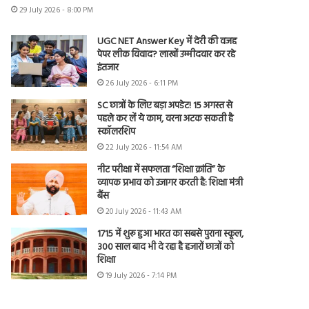
29 July 2026 - 8:00 PM
UGC NET Answer Key में देरी की वजह
पेपर लीक विवाद? लाखों उम्मीदवार कर रहे
इंतजार
26 July 2026 - 6:11 PM
SC छात्रों के लिए बड़ा अपडेट! 15 अगस्त से
पहले कर लें ये काम, वरना अटक सकती है
स्कॉलरशिप
22 July 2026 - 11:54 AM
नीट परीक्षा में सफलता “शिक्षा क्रांति” के
व्यापक प्रभाव को उजागर करती है: शिक्षा मंत्री
बैंस
20 July 2026 - 11:43 AM
1715 में शुरू हुआ भारत का सबसे पुराना स्कूल,
300 साल बाद भी दे रहा है हजारों छात्रों को
शिक्षा
19 July 2026 - 7:14 PM