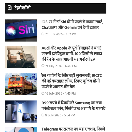
टेक्नोलॉजी
iOS 27 में नई Siri होगी पहले से ज्यादा स्मार्ट,
ChatGPT और Gemini को देगी टक्कर
25 July 2026 - 7:52 PM
Audi और Apple के पूर्व डिजाइनरों ने बनाई
लग्जरी इलेक्ट्रिक बग्गी, 100 किमी से ज्यादा
की रेंज के साथ आएगी यह अनोखी EV
19 July 2026 - 4:48 PM
रेल यात्रियों के लिए बड़ी खुशखबरी, IRCTC
की नई वेबसाइट लॉन्च, टिकट बुकिंग होगी
पहले से आसान और तेज
16 July 2026 - 1:45 PM
999 रुपये में रिजर्व करें Samsung का नया
फोल्डेबल फोन, मिलेंगे 2799 रुपये के फायदे
8 July 2026 - 5:54 PM
Telegram पर सरकार का बड़ा एक्शन, फिल्में