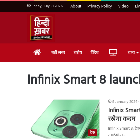
Friday, July 31 2026
About
Privacy Policy
Video
Li
Home
Live
बड़ी ख़बर
राष्ट्रीय
विदेश
राज्य
TV
Infinix Smart 8 launc
8 January 2024 -
Infinix Smar
रखेगा कदम
Infinix Smart 8: टेक मा
टेक
स्मार्टफोन्स…