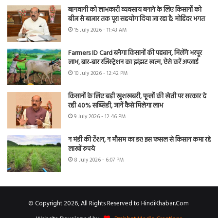
बागवानी को लाभकारी व्यवसाय बनाने के लिए किसानों को
बीज से बाजार तक पूरा सहयोग दिया जा रहा है: मोहिंदर भगत
15 July 2026 - 11:43 AM
Farmers ID Card बनेगा किसानों की पहचान, मिलेंगे भरपूर
लाभ, बार-बार रजिस्ट्रेशन का झंझट खत्म, ऐसे करें अप्लाई
10 July 2026 - 12:42 PM
किसानों के लिए बड़ी खुशखबरी, फूलों की खेती पर सरकार दे
रही 40% सब्सिडी, जानें कैसे मिलेगा लाभ
9 July 2026 - 12:46 PM
न मंडी की टेंशन, न मौसम का डर! इस फसल से किसान कमा रहे
लाखों रुपये
8 July 2026 - 6:07 PM
© Copyright 2026, All Rights Reserved to HindiKhabar.Com