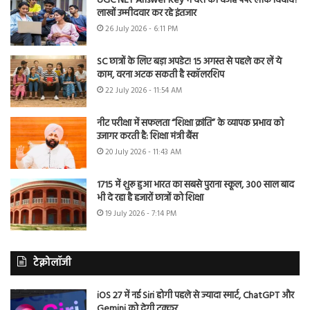
UGC NET Answer Key में देरी की वजह पेपर लीक विवाद?
लाखों उम्मीदवार कर रहे इंतजार
26 July 2026 - 6:11 PM
SC छात्रों के लिए बड़ा अपडेट! 15 अगस्त से पहले कर लें ये
काम, वरना अटक सकती है स्कॉलरशिप
22 July 2026 - 11:54 AM
नीट परीक्षा में सफलता “शिक्षा क्रांति” के व्यापक प्रभाव को
उजागर करती है: शिक्षा मंत्री बैंस
20 July 2026 - 11:43 AM
1715 में शुरू हुआ भारत का सबसे पुराना स्कूल, 300 साल बाद
भी दे रहा है हजारों छात्रों को शिक्षा
19 July 2026 - 7:14 PM
टेक्नोलॉजी
iOS 27 में नई Siri होगी पहले से ज्यादा स्मार्ट, ChatGPT और
Gemini को देगी टक्कर