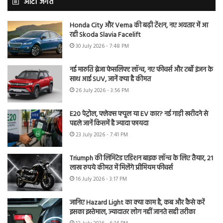
ऑटो जगत
Honda City और Verna की बढ़ी टेंशन, नए अवतार में आ
रही Skoda Slavia Facelift
30 July 2026 - 7:48 PM
नई मारुति ब्रेजा फेसलिफ्ट लॉन्च, नए फीचर्स और टर्बो इंजन के
साथ आई SUV, जानें क्या है कीमत
26 July 2026 - 3:56 PM
E20 पेट्रोल, फ्लेक्स फ्यूल या EV कार? नई गाड़ी खरीदने से
पहले जानें किसमें है ज्यादा फायदा
23 July 2026 - 7:41 PM
Triumph की लिमिटेड एडिशन बाइक लॉन्च के लिए तैयार, 21
लाख रुपये कीमत में मिलेंगे प्रीमियम फीचर्स
16 July 2026 - 3:17 PM
जानिए Hazard Light का क्या काम है, कब और कैसे करें
इसका इस्तेमाल, ज्यादातर लोग नहीं जानते सही तरीका