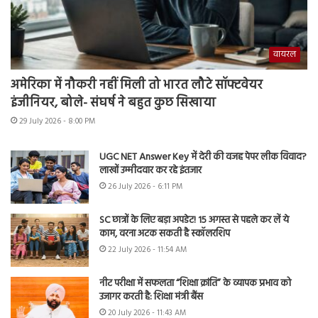
वायरल
अमेरिका में नौकरी नहीं मिली तो भारत लौटे सॉफ्टवेयर
इंजीनियर, बोले- संघर्ष ने बहुत कुछ सिखाया
29 July 2026 - 8:00 PM
UGC NET Answer Key में देरी की वजह पेपर लीक विवाद?
लाखों उम्मीदवार कर रहे इंतजार
26 July 2026 - 6:11 PM
SC छात्रों के लिए बड़ा अपडेट! 15 अगस्त से पहले कर लें ये
काम, वरना अटक सकती है स्कॉलरशिप
22 July 2026 - 11:54 AM
नीट परीक्षा में सफलता “शिक्षा क्रांति” के व्यापक प्रभाव को
उजागर करती है: शिक्षा मंत्री बैंस
20 July 2026 - 11:43 AM