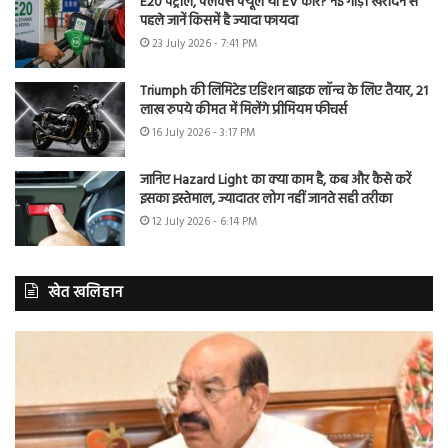
E20 पेट्रोल, फ्लेक्स फ्यूल या EV कार? नई गाड़ी खरीदने से
पहले जानें किसमें है ज्यादा फायदा
23 July 2026 - 7:41 PM
Triumph की लिमिटेड एडिशन बाइक लॉन्च के लिए तैयार, 21
लाख रुपये कीमत में मिलेंगे प्रीमियम फीचर्स
16 July 2026 - 3:17 PM
जानिए Hazard Light का क्या काम है, कब और कैसे करें
इसका इस्तेमाल, ज्यादातर लोग नहीं जानते सही तरीका
12 July 2026 - 6:14 PM
खेत खलिहान